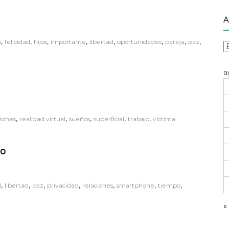
A
,
,
,
,
,
,
,
,
a
felicidad
hijos
importante
libertad
oportunidades
pareja
paz
A
r
c
a
h
i
v
o
,
,
,
,
,
siones
realidad virtual
sueños
superficial
trabajo
victima
d
e
h
po
e
r
r
,
,
,
,
,
,
,
a
d
libertad
paz
privacidad
relaciones
smartphone
tiempo
«
i
e
n