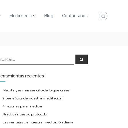
Multimedia
Blog
Contáctanos
B
u
s
c
a
erramientas recientes
r
Meditar, es más sencillo de lo que crees
9 beneficios de nuestra meditación
4 razones para meditar
Practica nuestro protocolo
Las ventajas de nuestra meditación diaria