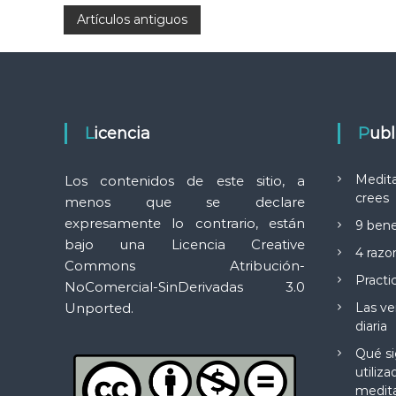
i
r
a
N
Artículos antiguos
v
ó
t
e
n
i
s
a
m
?
?
á
s
v
p
o
Licencia
Pub
e
d
e
r
g
Medita
Los contenidos de este sitio, a
o
crees
s
menos que se declare
a
o
expresamente lo contrario, están
9 bene
d
bajo una
Licencia Creative
e
4 razo
c
n
Commons Atribución-
u
Practi
NoComercial-SinDerivadas 3.0
i
e
Unported.
Las ve
s
t
diaria
ó
r
Qué si
o
utiliza
n
t
i
medita