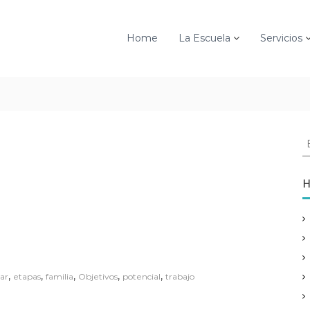
Home
La Escuela
Servicios
B
u
s
c
H
a
r
:
,
,
,
,
,
tar
etapas
familia
Objetivos
potencial
trabajo