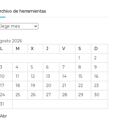
rchivo de herramientas
gosto 2026
L
M
X
J
V
S
D
1
2
3
4
5
6
7
8
9
10
11
12
13
14
15
16
17
18
19
20
21
22
23
24
25
26
27
28
29
30
31
m
 Abr