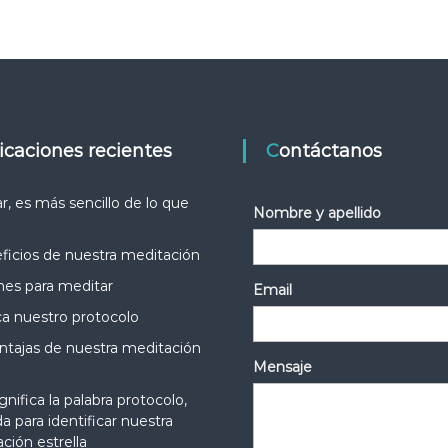
t
a
s
licaciones recientes
Contáctanos
r, es más sencillo de lo que
Nombre y apellido
ficios de nuestra meditación
nes para meditar
Email
ca nuestro protocolo
ntajas de nuestra meditación
Mensaje
gnifica la palabra protocolo,
da para identificar nuestra
ción estrella