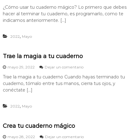
g
n
r
¿Cómo usar tu cuaderno mágico? Lo primero que debes
i
¿
a
a
hacer al terminar tu cuaderno, es programarlo, como te
C
d
v
ó
indicamos anteriormente. […]
e
m
i
l
o
v
c
,
2022
Mayo
u
u
i
s
a
a
r
d
r
Trae la magia a tu cuaderno
e
t
r
u
e
mayo 29, 2022
Dejar un comentario
n
c
n
o
u
Trae la magia a tu cuaderno Cuando hayas terminado tu
T
a
cuaderno, tómalo entre tus manos, cierra tus ojos, y
r
d
a
conéctate […]
e
e
r
l
n
,
2022
Mayo
a
o
m
m
a
á
g
Crea tu cuaderno mágico
g
i
i
a
e
mayo 28, 2022
Dejar un comentario
c
a