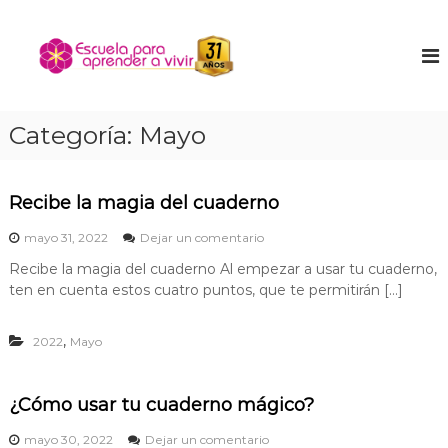
S
a
E
E
n
l
s
c
t
c
u
a
u
e
r
n
e
Categoría:
Mayo
a
t
l
l
r
a
a
c
t
o
p
Recibe la magia del cuaderno
u
n
a
n
e
mayo 31, 2022
Dejar un comentario
t
r
i
n
e
ñ
Recibe la magia del cuaderno Al empezar a usar tu cuaderno,
a
R
n
o
ten en cuenta estos cuatro puntos, que te permitirán […]
e
a
i
i
c
p
n
d
i
t
,
r
2022
Mayo
o
b
e
e
e
r
l
n
i
a
¿Cómo usar tu cuaderno mágico?
o
d
m
r
a
e
e
mayo 30, 2022
Dejar un comentario