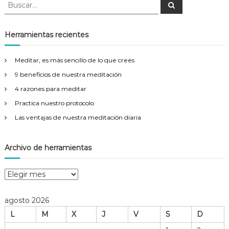
a
B
B
g
u
u
s
i
v
s
c
c
a
c
Herramientas recientes
o
r
a
e
r
Meditar, es más sencillo de lo que crees
:
g
9 beneficios de nuestra meditación
4 razones para meditar
a
Practica nuestro protocolo
c
Las ventajas de nuestra meditación diaria
i
Archivo de herramientas
ó
A
n
r
c
agosto 2026
d
h
L
M
X
J
V
S
D
i
v