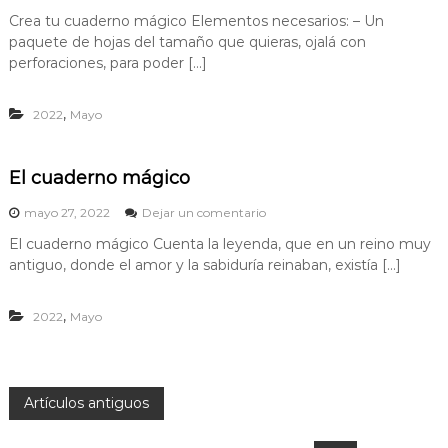
n
o
t
Crea tu cuaderno mágico Elementos necesarios: – Un
C
?
u
paquete de hojas del tamaño que quieras, ojalá con
r
c
e
perforaciones, para poder […]
u
a
a
t
d
,
2022
Mayo
u
e
c
r
u
n
a
El cuaderno mágico
o
d
e
e
mayo 27, 2022
Dejar un comentario
r
n
n
El cuaderno mágico Cuenta la leyenda, que en un reino muy
E
o
antiguo, donde el amor y la sabiduría reinaban, existía […]
l
m
c
á
u
g
,
2022
Mayo
a
i
d
c
e
o
r
n
N
Artículos antiguos
o
m
á