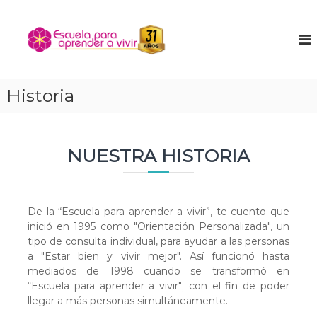
S
a
E
E
n
l
s
c
t
c
u
a
u
e
r
n
e
Historia
a
t
l
l
r
a
a
c
t
o
p
u
NUESTRA HISTORIA
n
a
n
t
r
i
e
ñ
a
n
o
a
De la “Escuela para aprender a vivir”, te cuento que
i
i
p
n
inició en 1995 como "Orientación Personalizada", un
d
t
tipo de consulta individual, para ayudar a las personas
r
o
e
a "Estar bien y vivir mejor". Así funcionó hasta
e
r
mediados de 1998 cuando se transformó en
n
i
“Escuela para aprender a vivir"; con el fin de poder
o
d
llegar a más personas simultáneamente.
r
e