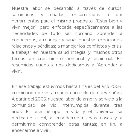
r
Nuestra labor se desarrolló a través de cursos,
a
seminarios y charlas, encaminadas a dar
v
herramientas para el mismo propósito: “Estar bien y
i
vivir mejor”; pero enfocada específicamente a las
v
necesidades de todo ser humano: aprender a
conocernos, a manejar y sanar nuestras emociones,
i
relaciones y pérdidas; a manejar los conflictos y crisis;
r
a trabajar en nuestra salud integral y muchos otros
temas de crecimiento personal y espiritual. En
resumidas cuentas, nos dedicamos a "Aprender a
vivir".
En ese trabajo estuvimos hasta finales del año 2004,
culminando de esta manera un ciclo de nueve años.
A partir del 2005, nuestra labor de amor y servicio a la
comunidad, se vio interrumpida durante tres
años. En ese tiempo, la vida y el Universo, se
dedicaron a mí, a enseñarme nuevas cosas y a
permitirme comprender otras tantas; en fin, a
enseñarme a vivir…