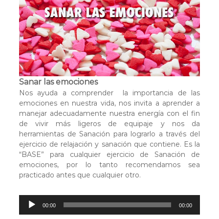
r
o
d
u
c
t
o
r
Sanar las emociones
d
Nos ayuda a comprender la importancia de las
e
emociones en nuestra vida, nos invita a aprender a
a
manejar adecuadamente nuestra energía con el fin
u
de vivir más ligeros de equipaje y nos da
d
herramientas de Sanación para lograrlo a través del
i
ejercicio de relajación y sanación que contiene. Es la
o
“BASE” para cualquier ejercicio de Sanación de
emociones, por lo tanto recomendamos sea
practicado antes que cualquier otro.
R
00:00
00:00
e