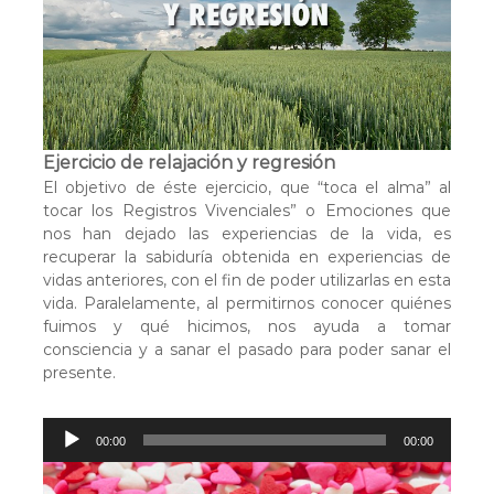
c
t
o
r
d
e
a
Ejercicio de relajación y regresión
u
El objetivo de éste ejercicio, que “toca el alma” al
d
tocar los Registros Vivenciales” o Emociones que
i
nos han dejado las experiencias de la vida, es
o
recuperar la sabiduría obtenida en experiencias de
vidas anteriores, con el fin de poder utilizarlas en esta
vida. Paralelamente, al permitirnos conocer quiénes
fuimos y qué hicimos, nos ayuda a tomar
consciencia y a sanar el pasado para poder sanar el
presente.
R
00:00
00:00
e
p