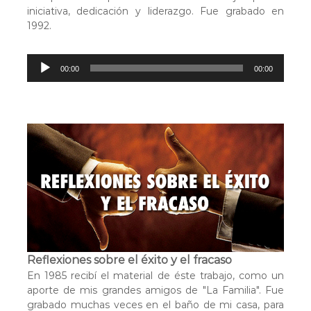
iniciativa, dedicación y liderazgo. Fue grabado en
1992.
R
00:00
00:00
e
p
r
o
d
u
c
t
o
r
d
e
a
Reflexiones sobre el éxito y el fracaso
u
En 1985 recibí el material de éste trabajo, como un
d
aporte de mis grandes amigos de "La Familia". Fue
i
grabado muchas veces en el baño de mi casa, para
o