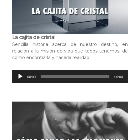
u
c
t
o
r
La cajita de cristal
d
Sencilla historia acerca de nuestro destino, en
e
relación a la misión de vida que todos tenemos, de
a
cómo encontrarla y hacerla realidad.
u
d
i
R
o
00:00
00:00
e
p
r
o
d
u
c
t
o
r