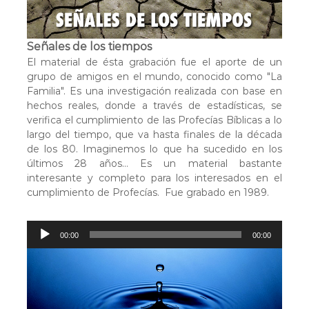
r
a
v
Señales de los tiempos
i
El material de ésta grabación fue el aporte de un
v
grupo de amigos en el mundo, conocido como "La
Familia". Es una investigación realizada con base en
i
hechos reales, donde a través de estadísticas, se
r
verifica el cumplimiento de las Profecías Bíblicas a lo
largo del tiempo, que va hasta finales de la década
de los 80. Imaginemos lo que ha sucedido en los
últimos 28 años... Es un material bastante
interesante y completo para los interesados en el
cumplimiento de Profecías. Fue grabado en 1989.
R
00:00
00:00
e
p
r
o
d