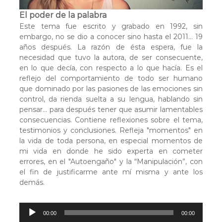
r
El poder de la palabra
d
Este tema fue escrito y grabado en 1992, sin
e
embargo, no se dio a conocer sino hasta el 2011… 19
a
años después. La razón de ésta espera, fue la
u
necesidad que tuvo la autora, de ser consecuente,
d
en lo que decía, con respecto a lo que hacía. Es el
i
reflejo del comportamiento de todo ser humano
o
que dominado por las pasiones de las emociones sin
control, da rienda suelta a su lengua, hablando sin
pensar... para después tener que asumir lamentables
consecuencias. Contiene reflexiones sobre el tema,
testimonios y conclusiones. Refleja "momentos" en
la vida de toda persona, en especial momentos de
mi vida en donde he sido experta en cometer
errores, en el "Autoengaño" y la “Manipulación”, con
el fin de justificarme ante mí misma y ante los
demás.
R
00:00
00:00
e