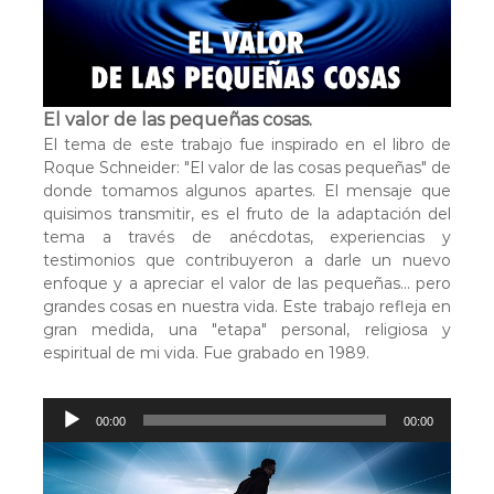
u
c
t
o
r
El valor de las pequeñas cosas.
d
El tema de este trabajo fue inspirado en el libro de
e
Roque Schneider: "El valor de las cosas pequeñas" de
a
donde tomamos algunos apartes. El mensaje que
u
quisimos transmitir, es el fruto de la adaptación del
d
tema a través de anécdotas, experiencias y
i
testimonios que contribuyeron a darle un nuevo
o
enfoque y a apreciar el valor de las pequeñas... pero
grandes cosas en nuestra vida. Este trabajo refleja en
gran medida, una "etapa" personal, religiosa y
espiritual de mi vida. Fue grabado en 1989.
R
00:00
00:00
e
p
r