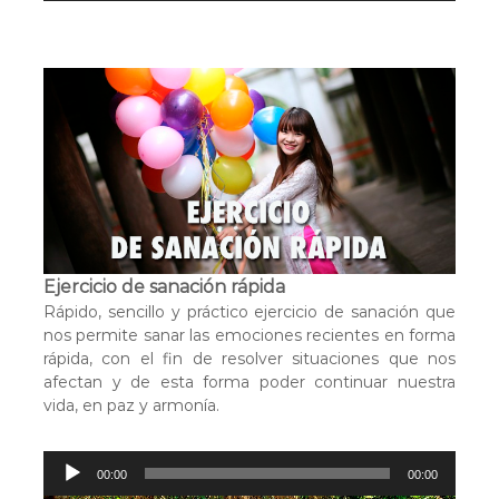
p
r
o
d
u
c
t
o
r
d
e
a
Ejercicio de sanación rápida
u
Rápido, sencillo y práctico ejercicio de sanación que
d
nos permite sanar las emociones recientes en forma
i
rápida, con el fin de resolver situaciones que nos
o
afectan y de esta forma poder continuar nuestra
vida, en paz y armonía.
R
00:00
00:00
e