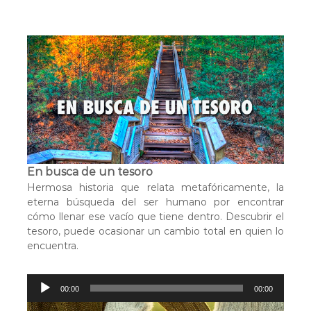
p
r
o
d
u
c
t
o
r
d
e
a
En busca de un tesoro
u
Hermosa historia que relata metafóricamente, la
d
eterna búsqueda del ser humano por encontrar
i
cómo llenar ese vacío que tiene dentro. Descubrir el
o
tesoro, puede ocasionar un cambio total en quien lo
encuentra.
R
00:00
00:00
e
p