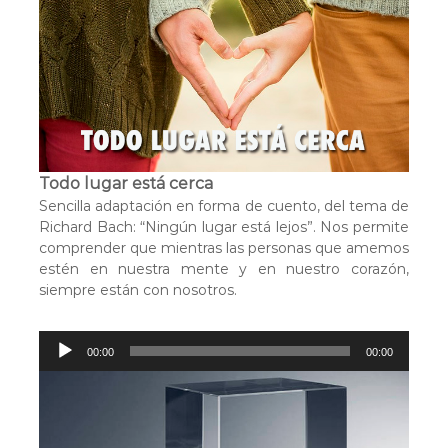
r
o
d
u
c
t
o
r
Todo lugar está cerca
d
Sencilla adaptación en forma de cuento, del tema de
e
Richard Bach: “Ningún lugar está lejos”. Nos permite
a
comprender que mientras las personas que amemos
u
estén en nuestra mente y en nuestro corazón,
d
siempre están con nosotros.
i
o
R
00:00
00:00
e
p
r
o
d