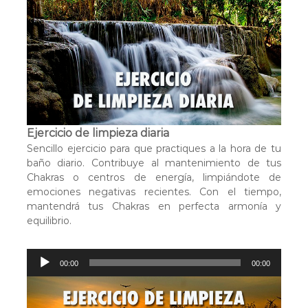
p
r
o
d
u
c
t
o
r
Ejercicio de limpieza diaria
d
Sencillo ejercicio para que practiques a la hora de tu
e
baño diario. Contribuye al mantenimiento de tus
a
Chakras o centros de energía, limpiándote de
u
emociones negativas recientes. Con el tiempo,
d
mantendrá tus Chakras en perfecta armonía y
i
equilibrio.
o
R
00:00
00:00
e
p
r