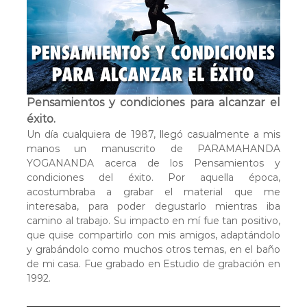
o
d
u
c
t
o
r
Pensamientos y condiciones para alcanzar el
d
éxito.
e
a
Un día cualquiera de 1987, llegó casualmente a mis
u
manos un manuscrito de PARAMAHANDA
d
YOGANANDA acerca de los Pensamientos y
i
condiciones del éxito. Por aquella época,
o
acostumbraba a grabar el material que me
interesaba, para poder degustarlo mientras iba
camino al trabajo. Su impacto en mí fue tan positivo,
que quise compartirlo con mis amigos, adaptándolo
y grabándolo como muchos otros temas, en el baño
de mi casa. Fue grabado en Estudio de grabación en
1992.