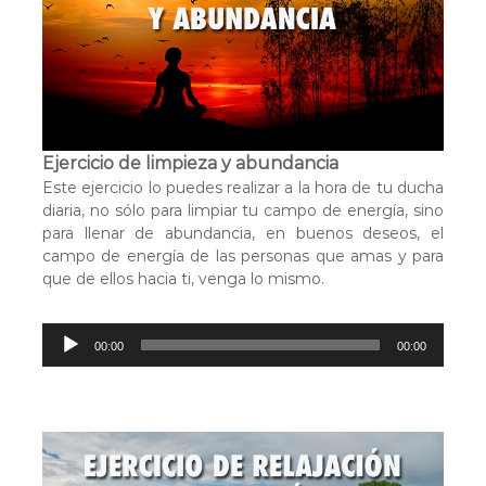
o
d
u
c
t
o
r
Ejercicio de limpieza y abundancia
d
Este ejercicio lo puedes realizar a la hora de tu ducha
e
diaria, no sólo para limpiar tu campo de energía, sino
a
para llenar de abundancia, en buenos deseos, el
u
campo de energía de las personas que amas y para
d
que de ellos hacia ti, venga lo mismo.
i
o
R
00:00
00:00
e
p
r
o
d
u