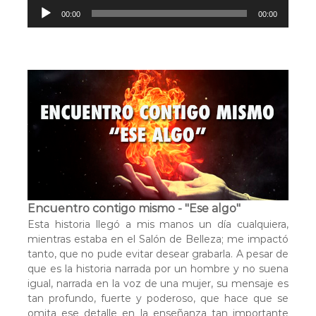
R
00:00
00:00
e
p
r
o
d
u
c
t
o
r
d
e
a
Encuentro contigo mismo - "Ese algo"
u
Esta historia llegó a mis manos un día cualquiera,
d
mientras estaba en el Salón de Belleza; me impactó
i
tanto, que no pude evitar desear grabarla. A pesar de
o
que es la historia narrada por un hombre y no suena
igual, narrada en la voz de una mujer, su mensaje es
tan profundo, fuerte y poderoso, que hace que se
omita ese detalle en la enseñanza tan importante