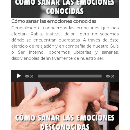
d
e
a
Cómo sanar las emociones conocidas
u
Generalmente conocemos las emociones que nos
d
afectan: Rabia, tristeza, dolor… pero no sabemos
i
dónde se encuentran guardadas. A través de éste
o
ejercicio de relajación y en compañía de nuestro Guía
o Ser interno, podremos ubicarlas y sanarlas,
disolviéndolas definitivamente de nuestro ser.
R
00:00
00:00
e
p
r
o
d
u
c
t
o