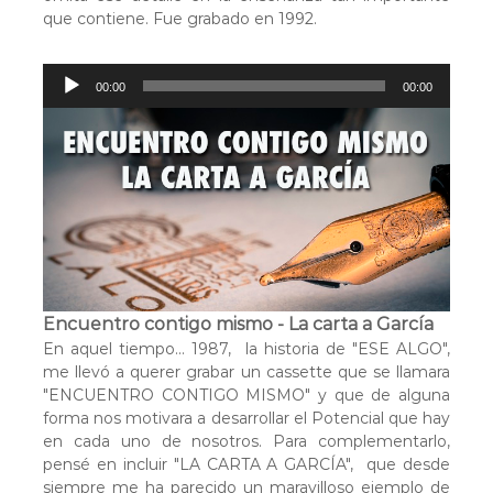
que contiene. Fue grabado en 1992.
R
00:00
00:00
e
p
r
o
d
u
c
t
o
r
Encuentro contigo mismo - La carta a García
d
En aquel tiempo... 1987, la historia de "ESE ALGO",
e
me llevó a querer grabar un cassette que se llamara
a
"ENCUENTRO CONTIGO MISMO" y que de alguna
u
forma nos motivara a desarrollar el Potencial que hay
d
en cada uno de nosotros. Para complementarlo,
i
pensé en incluir "LA CARTA A GARCÍA", que desde
o
siempre me ha parecido un maravilloso ejemplo de