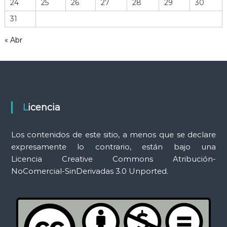
24
25
26
27
28
29
30
t
r
31
a
r
m
« Abr
i
a
e
n
d
t
a
s
a
Licencia
s
Los contenidos de este sitio, a menos que se declare
expresamente lo contrario, están bajo una
Licencia Creative Commons Atribución-
NoComercial-SinDerivadas 3.0 Unported.