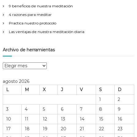
:
g
e
d
9 beneficios de nuestra meditación
l
e
4 razones para meditar
a
r
b
e
i
Practica nuestro protocolo
f
e
c
l
Las ventajas de nuestra meditación diaria
n
e
e
i
j
s
o
t
Archivo de herramientas
d
a
ó
e
r
t
A
n
u
r
s
c
e
agosto 2026
d
h
r
L
M
X
J
V
S
D
i
i
v
e
n
1
2
t
o
e
3
4
5
6
7
8
9
d
e
r
e
10
11
12
13
14
15
16
i
h
n
o
17
18
19
20
21
22
23
e
r
r