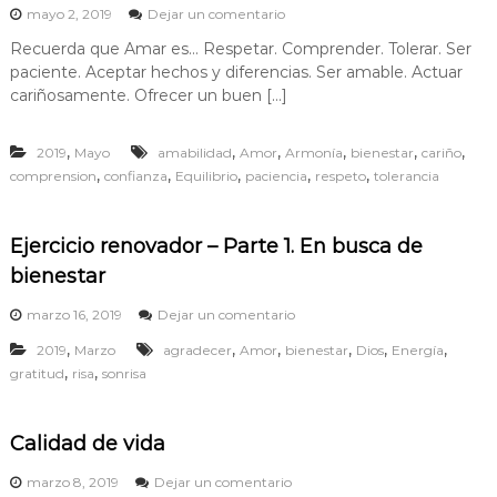
b
e
mayo 2, 2019
Dejar un comentario
r
i
n
a
e
Recuerda que Amar es… Respetar. Comprender. Tolerar. Ser
R
n
v
paciente. Aceptar hechos y diferencias. Ser amable. Actuar
e
c
c
cariñosamente. Ofrecer un buen […]
i
o
u
v
n
e
t
i
,
,
,
,
,
,
2019
Mayo
amabilidad
Amor
r
Armonía
bienestar
cariño
o
d
,
,
,
r
,
,
comprension
confianza
Equilibrio
paciencia
respeto
tolerancia
d
a
o
q
e
u
Ejercicio renovador – Parte 1. En busca de
l
e
m
bienestar
a
u
m
n
a
e
marzo 16, 2019
Dejar un comentario
d
r
n
o
,
,
,
,
,
,
2019
Marzo
agradecer
Amor
bienestar
Dios
Energía
e
E
,
,
s
gratitud
risa
sonrisa
j
…
e
r
c
Calidad de vida
i
c
e
marzo 8, 2019
Dejar un comentario
i