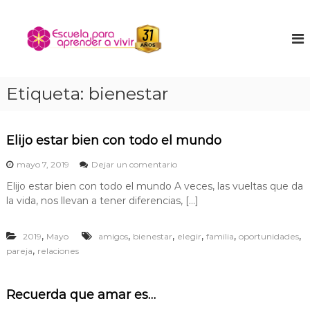
S
a
E
E
n
l
s
c
t
c
u
a
u
e
r
n
e
Etiqueta:
bienestar
a
t
l
l
r
a
a
c
t
o
p
Elijo estar bien con todo el mundo
u
n
a
n
e
mayo 7, 2019
Dejar un comentario
t
r
i
n
e
ñ
Elijo estar bien con todo el mundo A veces, las vueltas que da
a
E
n
o
la vida, nos llevan a tener diferencias, […]
l
a
i
i
i
p
n
d
j
t
,
,
,
,
,
,
r
2019
Mayo
amigos
bienestar
elegir
familia
oportunidades
o
o
e
,
pareja
relaciones
e
e
r
s
n
i
t
o
d
a
Recuerda que amar es…
r
r
e