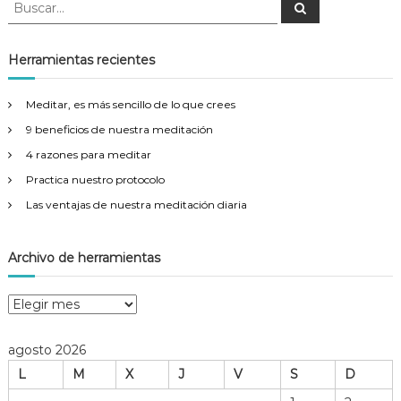
B
B
u
u
s
s
c
a
c
Herramientas recientes
r
a
r
Meditar, es más sencillo de lo que crees
:
9 beneficios de nuestra meditación
4 razones para meditar
Practica nuestro protocolo
Las ventajas de nuestra meditación diaria
Archivo de herramientas
A
r
c
agosto 2026
h
L
M
X
J
V
S
D
i
v