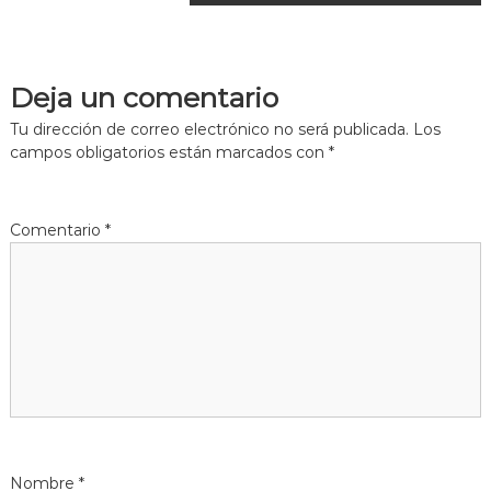
a
v
Deja un comentario
e
Tu dirección de correo electrónico no será publicada.
Los
g
campos obligatorios están marcados con
*
a
Comentario
*
c
i
ó
n
d
Nombre
*