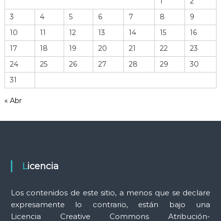
1
2
o
3
4
5
6
7
8
9
d
e
10
11
12
13
14
15
16
h
17
18
19
20
21
22
23
e
r
24
25
26
27
28
29
30
r
31
a
m
« Abr
i
e
n
t
a
s
Licencia
Los contenidos de este sitio, a menos que se declare
expresamente lo contrario, están bajo una
Licencia Creative Commons Atribución-