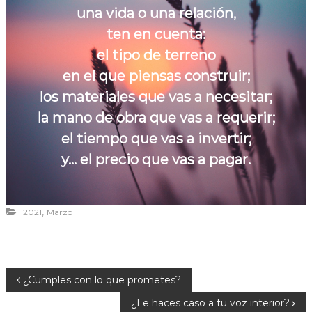
r
una vida o una relación,
a
ten en cuenta:
v
el tipo de terreno
i
en el que piensas construir;
v
i
los materiales que vas a necesitar;
r
la mano de obra que vas a requerir;
el tiempo que vas a invertir;
y... el precio que vas a pagar.
,
2021
Marzo
N
¿Cumples con lo que prometes?
¿Le haces caso a tu voz interior?