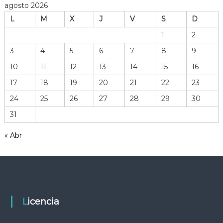
c
agosto 2026
d
h
L
M
X
J
V
S
D
i
v
e
1
2
o
3
4
5
6
7
8
9
d
e
e
10
11
12
13
14
15
16
h
n
17
18
19
20
21
22
23
e
r
24
25
26
27
28
29
30
t
r
31
a
r
m
« Abr
i
a
e
n
d
t
a
s
a
Licencia
s