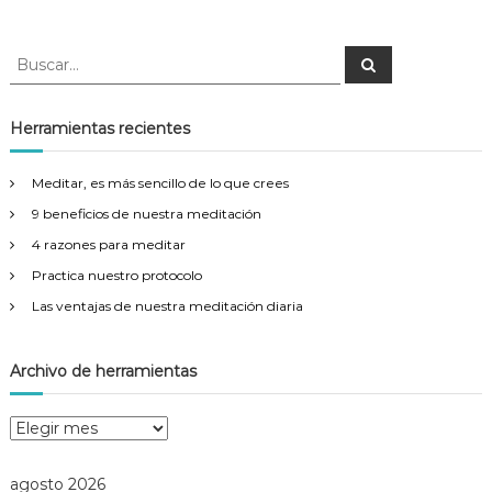
s
B
B
u
u
s
s
c
a
c
Herramientas recientes
r
a
r
Meditar, es más sencillo de lo que crees
:
9 beneficios de nuestra meditación
4 razones para meditar
Practica nuestro protocolo
Las ventajas de nuestra meditación diaria
Archivo de herramientas
A
r
c
agosto 2026