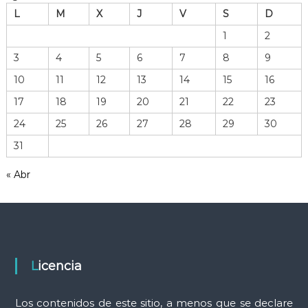
h
L
M
X
J
V
S
D
i
v
1
2
o
3
4
5
6
7
8
9
d
e
10
11
12
13
14
15
16
h
17
18
19
20
21
22
23
e
r
24
25
26
27
28
29
30
r
31
a
m
« Abr
i
e
n
t
a
s
Licencia
Los contenidos de este sitio, a menos que se declare