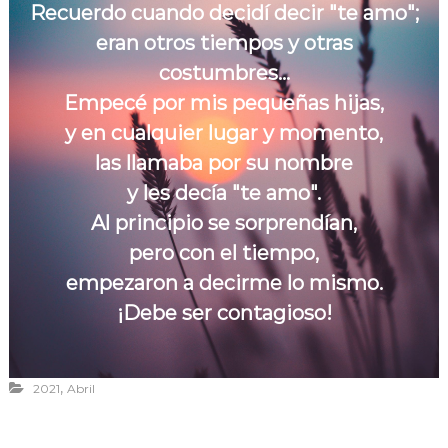
Recuerdo cuando decidí decir "te amo";
r
a
eran otros tiempos y otras
v
costumbres...
i
Empecé por mis pequeñas hijas,
v
y en cualquier lugar y momento,
i
r
las llamaba por su nombre
y les decía "te amo".
Al principio se sorprendían,
pero con el tiempo,
empezaron a decirme lo mismo.
¡Debe ser contagioso!
,
2021
Abril