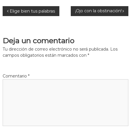
N
¡Ojo con la obstinación!
Elige bien tus palabras
a
v
Deja un comentario
e
Tu dirección de correo electrónico no será publicada.
Los
campos obligatorios están marcados con
*
g
a
Comentario
*
c
i
ó
n