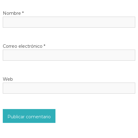
d
Nombre
*
e
e
Correo electrónico
*
n
t
Web
r
a
d
a