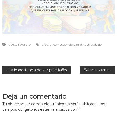
r
a
v
i
v
i
r
,
,
,
,
2010
Febrero
afecto
corresponder
gratitud
trabajo
N
Saber esperar
La importancia de ser práctic@s
a
v
Deja un comentario
e
Tu dirección de correo electrónico no será publicada.
Los
campos obligatorios están marcados con
*