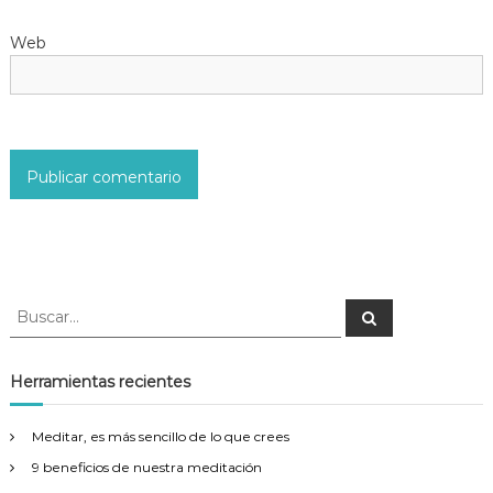
t
Web
r
a
d
a
s
B
B
u
u
s
s
c
a
c
Herramientas recientes
r
a
r
Meditar, es más sencillo de lo que crees
:
9 beneficios de nuestra meditación