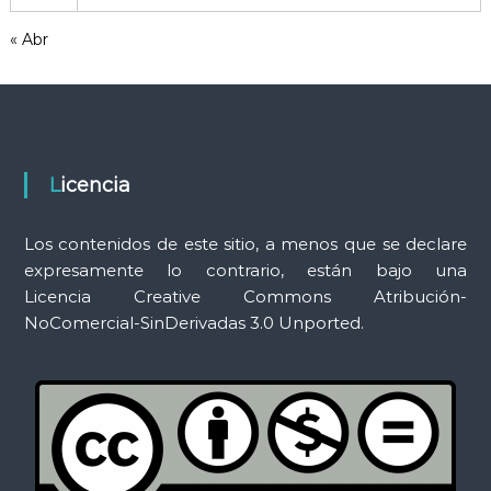
m
« Abr
i
e
n
t
a
s
Licencia
Los contenidos de este sitio, a menos que se declare
expresamente lo contrario, están bajo una
Licencia Creative Commons Atribución-
NoComercial-SinDerivadas 3.0 Unported.