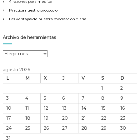
4 razones para meditar
Practica nuestro protocolo
Las ventajas de nuestra meditación diaria
Archivo de herramientas
A
r
c
agosto 2026
h
L
M
X
J
V
S
D
i
v
1
2
o
3
4
5
6
7
8
9
d
e
10
11
12
13
14
15
16
h
17
18
19
20
21
22
23
e
r
24
25
26
27
28
29
30
r
31
a