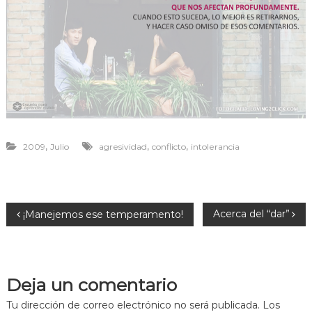
r
a
v
i
v
i
r
,
,
,
2009
Julio
agresividad
conflicto
intolerancia
N
Acerca del “dar”
¡Manejemos ese temperamento!
a
v
Deja un comentario
e
Tu dirección de correo electrónico no será publicada.
Los