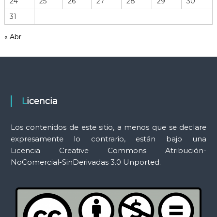
24
25
26
27
28
29
30
r
31
a
m
« Abr
i
e
n
t
a
s
Licencia
Los contenidos de este sitio, a menos que se declare
expresamente lo contrario, están bajo una
Licencia Creative Commons Atribución-
NoComercial-SinDerivadas 3.0 Unported.