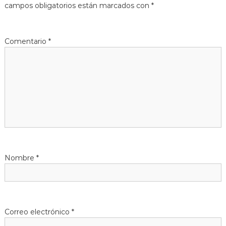
campos obligatorios están marcados con
*
g
a
Comentario
*
c
i
ó
n
d
Nombre
*
e
e
Correo electrónico
*