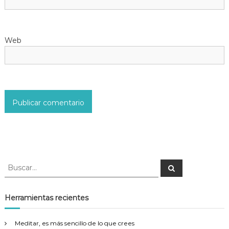
n
t
Web
r
a
d
a
s
B
B
u
u
s
s
c
a
c
Herramientas recientes
r
a
r
Meditar, es más sencillo de lo que crees
: