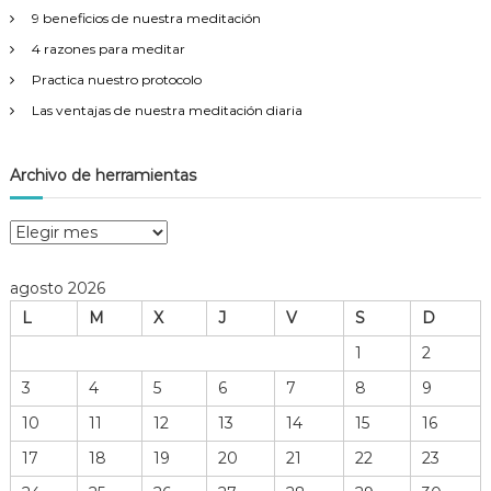
9 beneficios de nuestra meditación
4 razones para meditar
Practica nuestro protocolo
Las ventajas de nuestra meditación diaria
Archivo de herramientas
A
r
c
agosto 2026
h
L
M
X
J
V
S
D
i
v
1
2
o
3
4
5
6
7
8
9
d
e
10
11
12
13
14
15
16
h
17
18
19
20
21
22
23
e
r