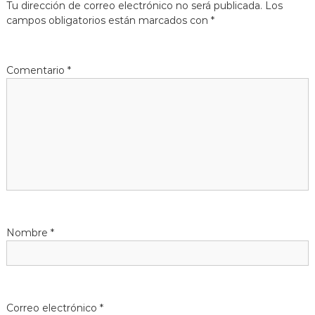
Tu dirección de correo electrónico no será publicada.
Los
g
campos obligatorios están marcados con
*
a
Comentario
*
c
i
ó
n
d
Nombre
*
e
e
n
Correo electrónico
*