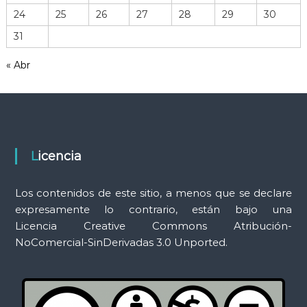
r
24
25
26
27
28
29
30
r
31
a
m
« Abr
i
e
n
t
a
s
Licencia
Los contenidos de este sitio, a menos que se declare
expresamente lo contrario, están bajo una
Licencia Creative Commons Atribución-
NoComercial-SinDerivadas 3.0 Unported.