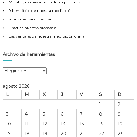
Meditar, es más sencillo de lo que crees
:
9 beneficios de nuestra meditación
4 razones para meditar
Practica nuestro protocolo
Las ventajas de nuestra meditación diaria
Archivo de herramientas
A
r
c
agosto 2026
h
L
M
X
J
V
S
D
i
v
1
2
o
3
4
5
6
7
8
9
d
e
10
11
12
13
14
15
16
h
17
18
19
20
21
22
23
e