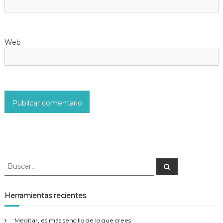
n
t
Web
r
a
d
a
s
B
B
u
u
s
s
c
a
c
Herramientas recientes
r
a
r
Meditar, es más sencillo de lo que crees