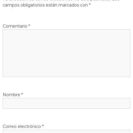
e
campos obligatorios están marcados con
*
g
a
Comentario
*
c
i
ó
n
d
Nombre
*
e
e
Correo electrónico
*