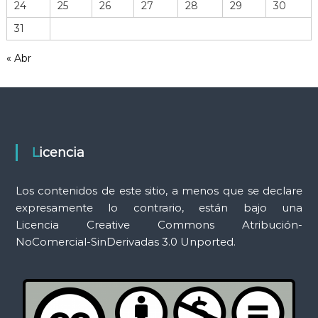
24
25
26
27
28
29
30
r
31
a
m
« Abr
i
e
n
t
a
s
Licencia
Los contenidos de este sitio, a menos que se declare
expresamente lo contrario, están bajo una
Licencia Creative Commons Atribución-
NoComercial-SinDerivadas 3.0 Unported.