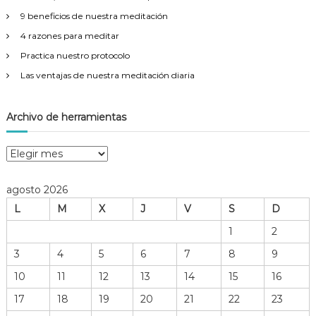
:
9 beneficios de nuestra meditación
4 razones para meditar
Practica nuestro protocolo
Las ventajas de nuestra meditación diaria
Archivo de herramientas
A
r
c
agosto 2026
h
L
M
X
J
V
S
D
i
v
1
2
o
3
4
5
6
7
8
9
d
e
10
11
12
13
14
15
16
h
17
18
19
20
21
22
23
e
r