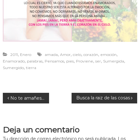
r
a
v
i
v
i
r
,
,
,
,
,
,
2011
Enero
amada
Amor
cielo
corazón
emoción
,
,
,
,
,
,
,
Enamorado
palabras
Pensamos
pies
Proviene
ser
Sumergida
,
Sumergido
tierra
N
Busca la raiz de las cosas
No te amañes…
a
v
Deja un comentario
Tu dirección de correo electrónico no será publicada.
Los