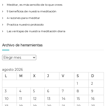
r
Meditar, es más sencillo de lo que crees
:
9 beneficios de nuestra meditación
4 razones para meditar
Practica nuestro protocolo
Las ventajas de nuestra meditación diaria
Archivo de herramientas
A
r
c
agosto 2026
h
L
M
X
J
V
S
D
i
v
1
2
o
3
4
5
6
7
8
9
d
e
10
11
12
13
14
15
16
h