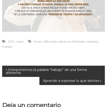
r
a
v
i
v
i
r
,
,
,
,
,
,
2011
mayo
Amor
dificultad
esfuerzo
felicidad
realidad
trabajo
N
Interpretemos la palabra “trabajo” de una forma
diferente
a
Aprende a expresar lo que sientes
v
e
Deja un comentario