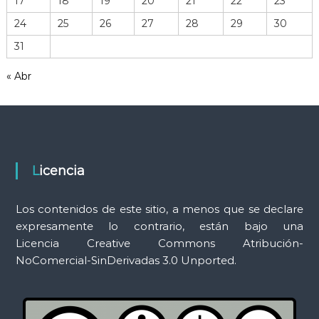
17
18
19
20
21
22
23
e
r
24
25
26
27
28
29
30
r
31
a
m
« Abr
i
e
n
t
a
s
Licencia
Los contenidos de este sitio, a menos que se declare
expresamente lo contrario, están bajo una
Licencia Creative Commons Atribución-
NoComercial-SinDerivadas 3.0 Unported.