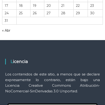
h
17
18
19
20
21
22
23
e
r
24
25
26
27
28
29
30
r
31
a
m
« Abr
i
e
n
t
a
s
Licencia
Los contenidos de este sitio, a menos que se declare
expresamente lo contrario, están bajo una
Licencia Creative Commons Atribución-
NoComercial-SinDerivadas 3.0 Unported.