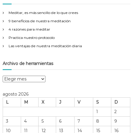
a
r
Meditar, es más sencillo de lo que crees
:
9 beneficios de nuestra meditación
4 razones para meditar
Practica nuestro protocolo
Las ventajas de nuestra meditación diaria
Archivo de herramientas
A
r
c
agosto 2026
h
L
M
X
J
V
S
D
i
v
1
2
o
3
4
5
6
7
8
9
d
e
10
11
12
13
14
15
16