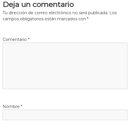
Deja un comentario
e
Tu dirección de correo electrónico no será publicada.
Los
g
campos obligatorios están marcados con
*
a
Comentario
*
c
i
ó
n
d
Nombre
*
e
e