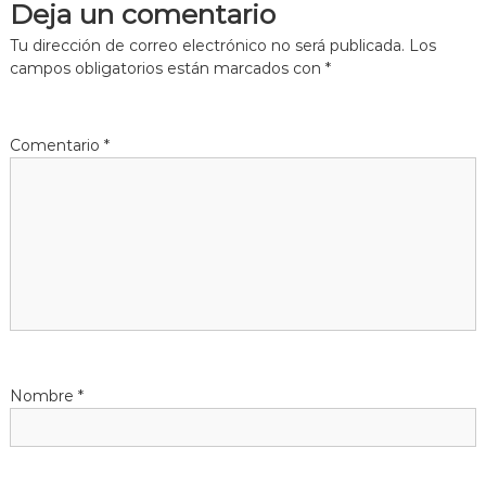
Deja un comentario
e
Tu dirección de correo electrónico no será publicada.
Los
g
campos obligatorios están marcados con
*
a
Comentario
*
c
i
ó
n
d
Nombre
*
e
e