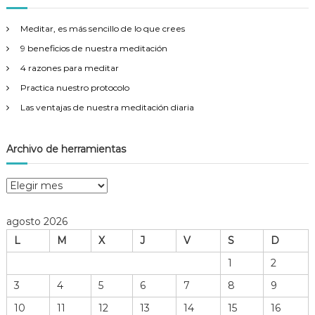
a
r
Meditar, es más sencillo de lo que crees
:
9 beneficios de nuestra meditación
4 razones para meditar
Practica nuestro protocolo
Las ventajas de nuestra meditación diaria
Archivo de herramientas
A
r
c
agosto 2026
h
L
M
X
J
V
S
D
i
v
1
2
o
3
4
5
6
7
8
9
d
e
10
11
12
13
14
15
16