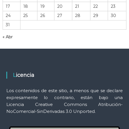
h
17
18
19
20
21
22
23
e
r
24
25
26
27
28
29
30
r
31
a
m
« Abr
i
e
n
t
a
s
Licencia
Los contenidos de este sitio, a menos que se declare
expresamente lo contrario, están bajo una
Licencia Creative Commons Atribución-
NoComercial-SinDerivadas 3.0 Unported.