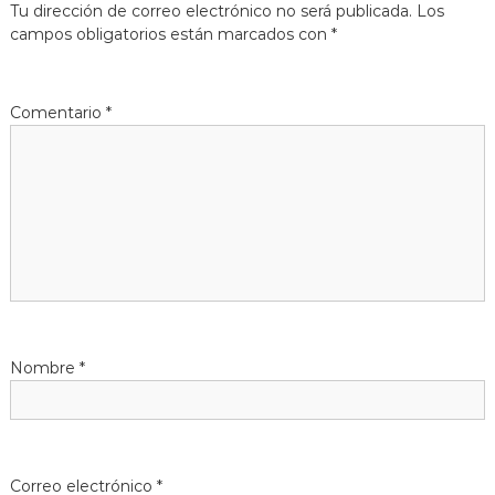
Tu dirección de correo electrónico no será publicada.
Los
g
campos obligatorios están marcados con
*
a
Comentario
*
c
i
ó
n
d
Nombre
*
e
e
n
Correo electrónico
*