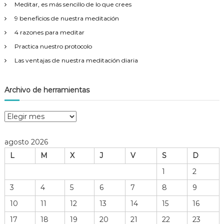
Meditar, es más sencillo de lo que crees
:
9 beneficios de nuestra meditación
4 razones para meditar
Practica nuestro protocolo
Las ventajas de nuestra meditación diaria
Archivo de herramientas
A
r
c
agosto 2026
h
L
M
X
J
V
S
D
i
v
1
2
o
3
4
5
6
7
8
9
d
e
10
11
12
13
14
15
16
h
17
18
19
20
21
22
23
e