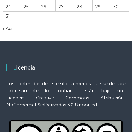
r
24
25
26
27
28
29
30
r
31
a
m
« Abr
i
e
n
t
a
s
Licencia
Los contenidos de este sitio, a menos que se declare
expresamente lo contrario, están bajo una
Licencia Creative Commons Atribución-
NoComercial-SinDerivadas 3.0 Unported.