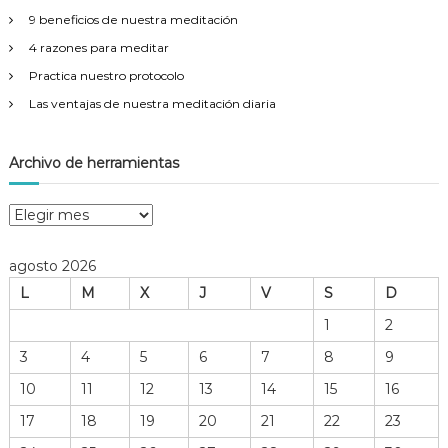
:
9 beneficios de nuestra meditación
4 razones para meditar
Practica nuestro protocolo
Las ventajas de nuestra meditación diaria
Archivo de herramientas
A
r
c
agosto 2026
h
L
M
X
J
V
S
D
i
v
1
2
o
3
4
5
6
7
8
9
d
e
10
11
12
13
14
15
16
h
17
18
19
20
21
22
23
e
r