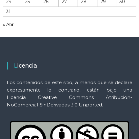
24
25
26
27
28
29
30
r
31
a
m
« Abr
i
e
n
t
a
s
Licencia
Los contenidos de este sitio, a menos que se declare
expresamente lo contrario, están bajo una
Licencia Creative Commons Atribución-
NoComercial-SinDerivadas 3.0 Unported.