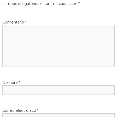
e
campos obligatorios están marcados con
*
g
a
Comentario
*
c
i
ó
n
d
Nombre
*
e
e
Correo electrónico
*