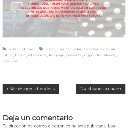
r
a
v
i
v
i
r
,
,
,
,
,
,
2010
Febrero
amar
cuerpo
cuidar
escuchar
expresar
,
,
,
,
,
,
,
futuro
hablar
interpretar
lenguaje
presente
responder
silencio
,
vida
voz
N
No ataques a nadie
Sácale jugo a tus ideas
a
v
Deja un comentario
Tu dirección de correo electrónico no será publicada.
Los