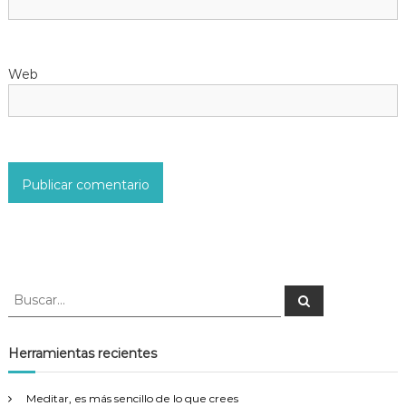
n
t
Web
r
a
d
a
s
B
B
u
u
s
s
c
a
c
Herramientas recientes
r
a
r
Meditar, es más sencillo de lo que crees