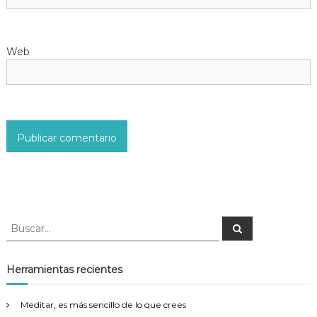
t
r
Web
a
d
a
s
B
B
u
u
s
s
c
a
c
Herramientas recientes
r
a
r
Meditar, es más sencillo de lo que crees
: