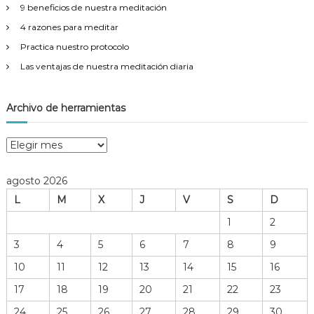
9 beneficios de nuestra meditación
4 razones para meditar
Practica nuestro protocolo
Las ventajas de nuestra meditación diaria
Archivo de herramientas
A
r
c
agosto 2026
h
L
M
X
J
V
S
D
i
v
1
2
o
3
4
5
6
7
8
9
d
e
10
11
12
13
14
15
16
h
17
18
19
20
21
22
23
e
r
24
25
26
27
28
29
30