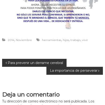
r
a
v
i
v
i
r
,
,
,
,
2014
Noviembre
herramientas
hijos
trabajo
vivir
N
Para prevenir un derrame cerebral
La importancia de perseverar
a
v
Deja un comentario
e
Tu dirección de correo electrónico no será publicada.
Los