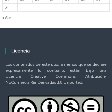
r
31
a
m
« Abr
i
e
n
t
a
s
Licencia
Los contenidos de este sitio, a menos que se declare
expresamente lo contrario, están bajo una
Licencia Creative Commons Atribución-
NoComercial-SinDerivadas 3.0 Unported.