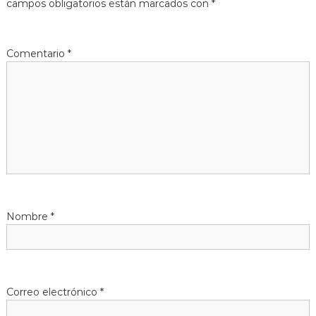
g
campos obligatorios están marcados con
*
a
Comentario
*
c
i
ó
n
d
Nombre
*
e
e
n
Correo electrónico
*