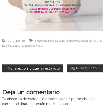
r
a
v
i
v
i
r
,
,
,
,
,
,
2010
Marzo
alimentación
calidad
descanso
estudio
futuro
,
,
,
hábito
postura
trabajo
vida
N
¿Qué es ayudar?
Rompe, con lo que no está roto
a
v
Deja un comentario
e
Tu dirección de correo electrónico no será publicada.
Los
campos obligatorios están marcados con
*