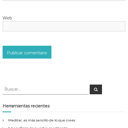
t
Web
r
a
d
a
s
B
B
u
u
s
s
c
a
c
Herramientas recientes
r
a
r
Meditar, es más sencillo de lo que crees
: