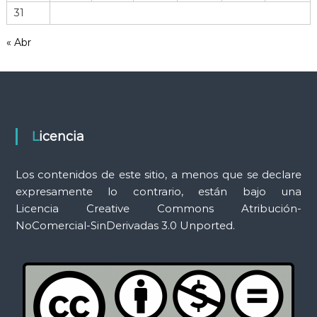
31
a
m
« Abr
i
e
n
t
a
s
Licencia
Los contenidos de este sitio, a menos que se declare
expresamente lo contrario, están bajo una
Licencia Creative Commons Atribución-
NoComercial-SinDerivadas 3.0 Unported.