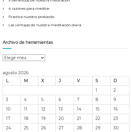
9 beneficios de nuestra meditación
4 razones para meditar
Practica nuestro protocolo
Las ventajas de nuestra meditación diaria
Archivo de herramientas
A
r
c
agosto 2026
h
L
M
X
J
V
S
D
i
v
1
2
o
3
4
5
6
7
8
9
d
e
10
11
12
13
14
15
16
h
17
18
19
20
21
22
23
e
r
24
25
26
27
28
29
30
r