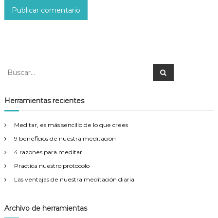
d
a
s
B
B
u
u
s
s
c
a
c
Herramientas recientes
r
a
r
Meditar, es más sencillo de lo que crees
:
9 beneficios de nuestra meditación
4 razones para meditar
Practica nuestro protocolo
Las ventajas de nuestra meditación diaria
Archivo de herramientas