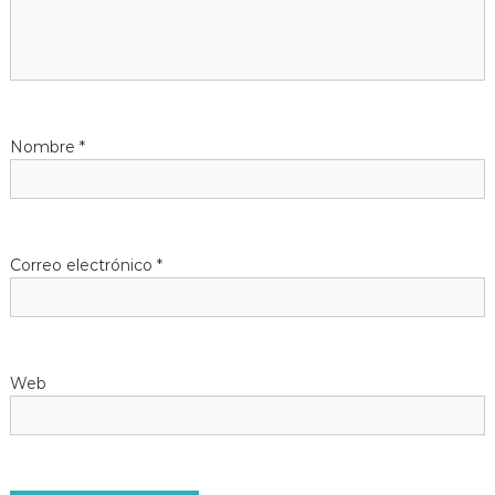
ó
n
d
Nombre
*
e
e
Correo electrónico
*
n
t
Web
r
a