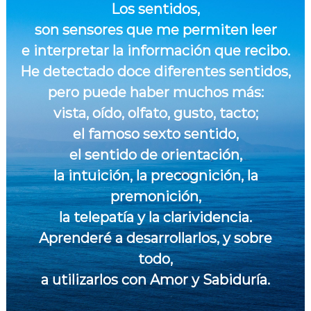
Los sentidos,
r
a
son sensores que me permiten leer
v
e interpretar la información que recibo.
i
He detectado doce diferentes sentidos,
v
pero puede haber muchos más:
i
r
vista, oído, olfato, gusto, tacto;
el famoso sexto sentido,
el sentido de orientación,
la intuición, la precognición, la
premonición,
la telepatía y la clarividencia.
Aprenderé a desarrollarlos, y sobre
todo,
a utilizarlos con Amor y Sabiduría.