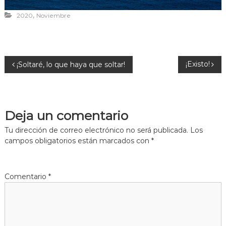
,
2020
Noviembre
N
¡Existo!
¡Soltaré, lo que haya que soltar!
a
v
Deja un comentario
e
Tu dirección de correo electrónico no será publicada.
Los
campos obligatorios están marcados con
*
g
a
Comentario
*
c
i