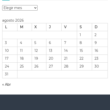
A
r
c
agosto 2026
h
L
M
X
J
V
S
D
i
v
1
2
o
3
4
5
6
7
8
9
d
e
10
11
12
13
14
15
16
h
17
18
19
20
21
22
23
e
r
24
25
26
27
28
29
30
r
31
a
m
« Abr
i
e
n
t
a