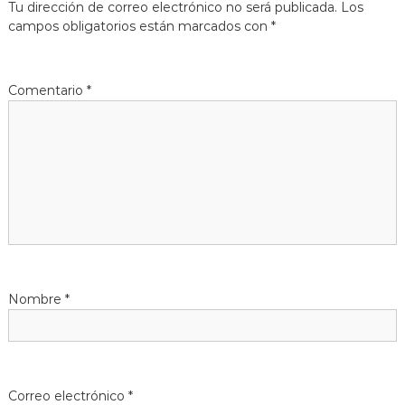
Tu dirección de correo electrónico no será publicada.
Los
g
campos obligatorios están marcados con
*
a
Comentario
*
c
i
ó
n
d
Nombre
*
e
e
n
Correo electrónico
*