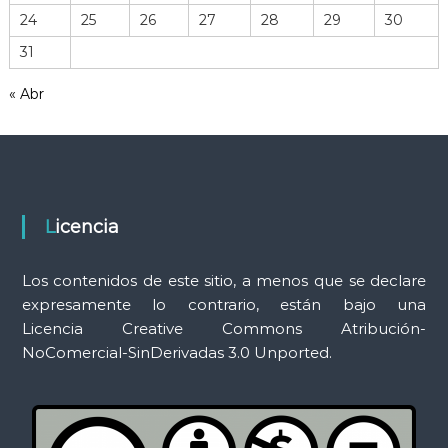
r
24
25
26
27
28
29
30
r
31
a
m
« Abr
i
e
n
t
a
s
Licencia
Los contenidos de este sitio, a menos que se declare
expresamente lo contrario, están bajo una
Licencia Creative Commons Atribución-
NoComercial-SinDerivadas 3.0 Unported.