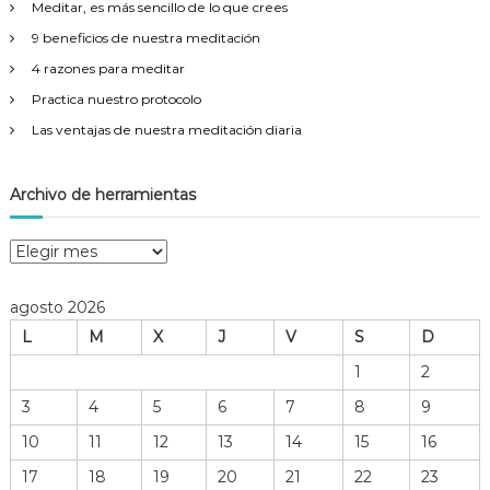
Meditar, es más sencillo de lo que crees
:
9 beneficios de nuestra meditación
4 razones para meditar
Practica nuestro protocolo
Las ventajas de nuestra meditación diaria
Archivo de herramientas
A
r
c
agosto 2026
h
L
M
X
J
V
S
D
i
v
1
2
o
3
4
5
6
7
8
9
d
e
10
11
12
13
14
15
16
h
17
18
19
20
21
22
23
e