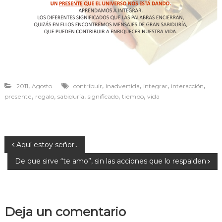
r
a
v
i
v
i
r
,
,
,
,
,
2011
Agosto
contribuir
inadvertida
integrar
interacción
,
,
,
,
,
presente
regalo
sabiduría
significado
tiempo
vida
N
Aquí estoy señor..
De que sirve “te amo”, sin las acciones que lo respalden
a
v
Deja un comentario
e