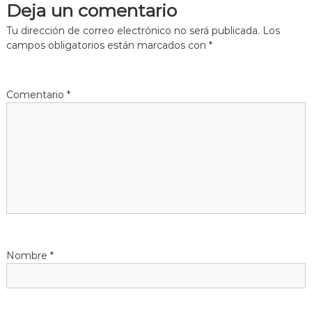
Deja un comentario
g
Tu dirección de correo electrónico no será publicada.
Los
campos obligatorios están marcados con
*
a
c
Comentario
*
i
ó
n
d
e
Nombre
*
e
n