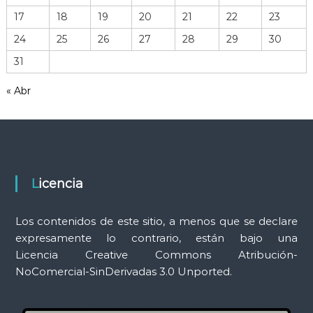
h
17
18
19
20
21
22
23
e
r
24
25
26
27
28
29
30
r
31
a
m
« Abr
i
e
n
t
a
s
Licencia
Los contenidos de este sitio, a menos que se declare
expresamente lo contrario, están bajo una
Licencia Creative Commons Atribución-
NoComercial-SinDerivadas 3.0 Unported.