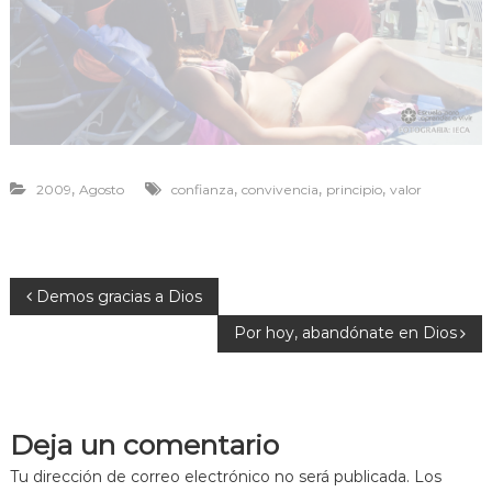
r
a
v
i
v
i
r
,
,
,
,
2009
Agosto
confianza
convivencia
principio
valor
N
Demos gracias a Dios
Por hoy, abandónate en Dios
a
v
Deja un comentario
e
Tu dirección de correo electrónico no será publicada.
Los