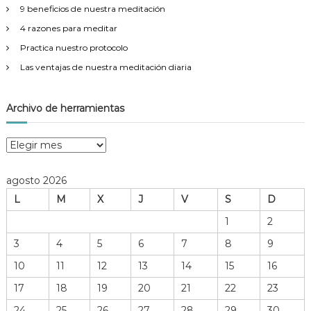
9 beneficios de nuestra meditación
4 razones para meditar
Practica nuestro protocolo
Las ventajas de nuestra meditación diaria
Archivo de herramientas
A
r
c
agosto 2026
h
L
M
X
J
V
S
D
i
v
1
2
o
3
4
5
6
7
8
9
d
e
10
11
12
13
14
15
16
h
17
18
19
20
21
22
23
e
r
24
25
26
27
28
29
30