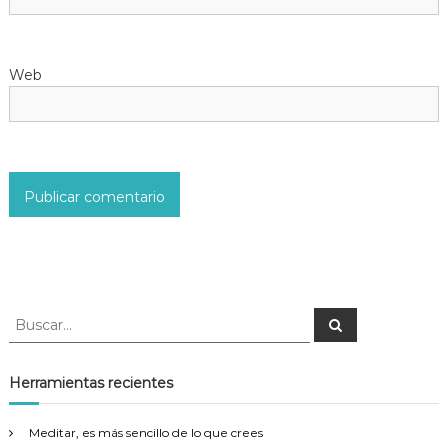
t
r
Web
a
d
a
s
B
B
u
u
s
s
c
a
c
Herramientas recientes
r
a
r
Meditar, es más sencillo de lo que crees
: