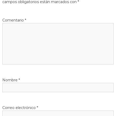
g
campos obligatorios están marcados con
*
a
Comentario
*
c
i
ó
n
d
Nombre
*
e
e
n
Correo electrónico
*