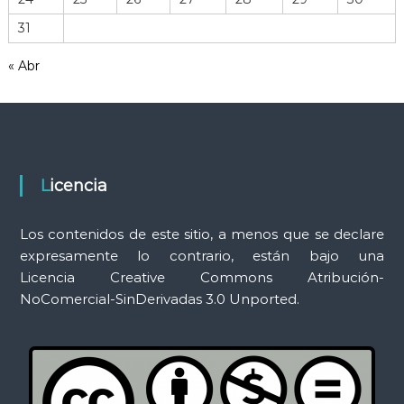
r
31
a
m
« Abr
i
e
n
t
a
s
Licencia
Los contenidos de este sitio, a menos que se declare
expresamente lo contrario, están bajo una
Licencia Creative Commons Atribución-
NoComercial-SinDerivadas 3.0 Unported.