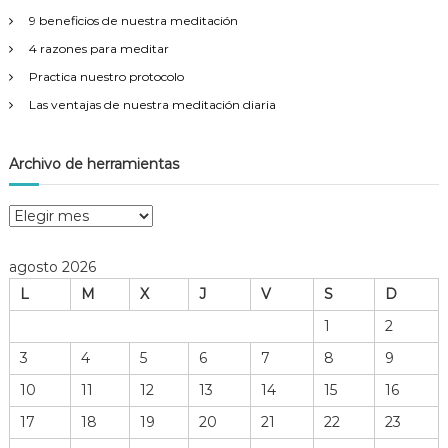
:
9 beneficios de nuestra meditación
4 razones para meditar
Practica nuestro protocolo
Las ventajas de nuestra meditación diaria
Archivo de herramientas
A
r
c
agosto 2026
h
L
M
X
J
V
S
D
i
v
1
2
o
3
4
5
6
7
8
9
d
e
10
11
12
13
14
15
16
h
17
18
19
20
21
22
23
e
r