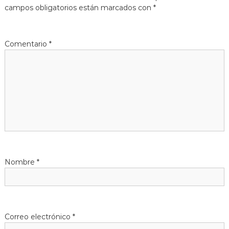
e
campos obligatorios están marcados con
*
g
a
Comentario
*
c
i
ó
n
d
Nombre
*
e
e
Correo electrónico
*