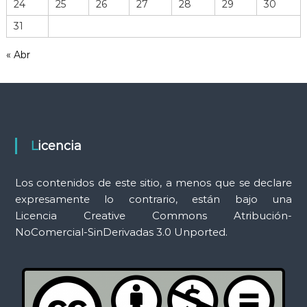
24
25
26
27
28
29
30
r
31
a
m
« Abr
i
e
n
t
a
s
Licencia
Los contenidos de este sitio, a menos que se declare
expresamente lo contrario, están bajo una
Licencia Creative Commons Atribución-
NoComercial-SinDerivadas 3.0 Unported.