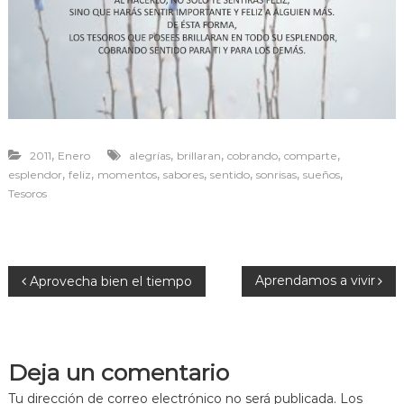
r
a
v
i
v
i
r
,
,
,
,
,
2011
Enero
alegrías
brillaran
cobrando
comparte
,
,
,
,
,
,
,
esplendor
feliz
momentos
sabores
sentido
sonrisas
sueños
Tesoros
N
Aprendamos a vivir
Aprovecha bien el tiempo
a
v
Deja un comentario
Tu dirección de correo electrónico no será publicada.
Los