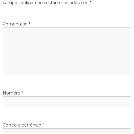
campos obligatorios están marcados con
*
g
a
Comentario
*
c
i
ó
n
d
Nombre
*
e
e
Correo electrónico
*
n