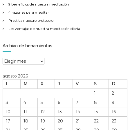
9 beneficios de nuestra meditación
4 razones para meditar
Practica nuestro protocolo
Las ventajas de nuestra meditación diaria
Archivo de herramientas
A
r
c
agosto 2026
h
L
M
X
J
V
S
D
i
v
1
2
o
3
4
5
6
7
8
9
d
e
10
11
12
13
14
15
16
h
17
18
19
20
21
22
23
e
r