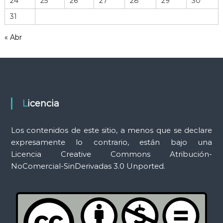
24
25
26
27
28
29
30
r
31
a
m
« Abr
i
e
n
t
a
s
Licencia
Los contenidos de este sitio, a menos que se declare
expresamente lo contrario, están bajo una
Licencia Creative Commons Atribución-
NoComercial-SinDerivadas 3.0 Unported.