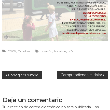
r
a
v
i
v
i
r
,
,
,
2009
Octubre
corazón
hombre
niño
N
Comprendiendo el dolor
Corregir el rumbo
a
v
Deja un comentario
e
Tu dirección de correo electrónico no será publicada.
Los