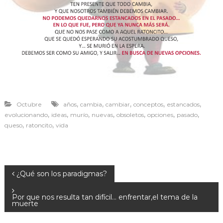
r
a
v
i
v
i
r
,
,
,
,
,
Octubre
años
cambia
cambiar
conceptos
estancados
,
,
,
,
,
,
,
evolucionando
ideas
murío
nuevas
obsoletos
opciones
pasado
,
,
queso
ratoncito
vida
N
¿Qué son los paradigmas?
a
Por que nos resulta tan difícil… enfrentar,el tema de la
muerte
v