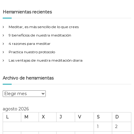
s
s
c
a
c
Herramientas recientes
r
a
r
Meditar, es más sencillo de lo que crees
:
9 beneficios de nuestra meditación
4 razones para meditar
Practica nuestro protocolo
Las ventajas de nuestra meditación diaria
Archivo de herramientas
A
r
c
agosto 2026
h
L
M
X
J
V
S
D
i
v
1
2
o