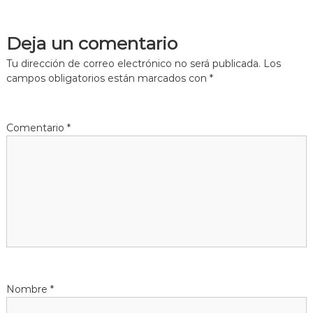
e
Deja un comentario
g
Tu dirección de correo electrónico no será publicada.
Los
campos obligatorios están marcados con
*
a
c
Comentario
*
i
ó
n
d
e
Nombre
*
e