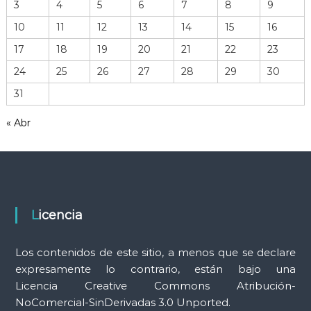
3
4
5
6
7
8
9
d
e
10
11
12
13
14
15
16
h
17
18
19
20
21
22
23
e
r
24
25
26
27
28
29
30
r
31
a
m
« Abr
i
e
n
t
a
s
Licencia
Los contenidos de este sitio, a menos que se declare
expresamente lo contrario, están bajo una
Licencia Creative Commons Atribución-
NoComercial-SinDerivadas 3.0 Unported.