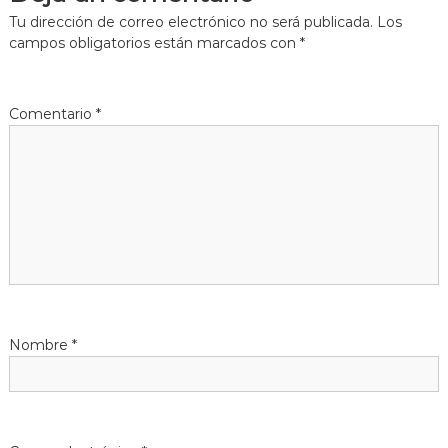
Tu dirección de correo electrónico no será publicada.
Los
g
campos obligatorios están marcados con
*
a
Comentario
*
c
i
ó
n
d
Nombre
*
e
e
n