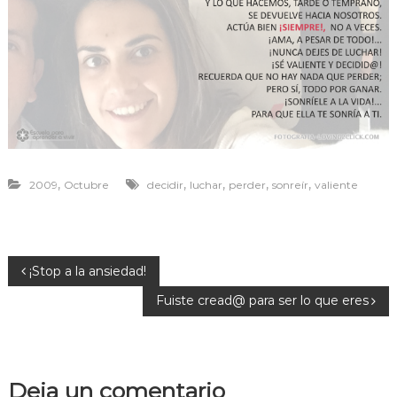
r
a
v
i
v
i
r
,
,
,
,
,
2009
Octubre
decidir
luchar
perder
sonreír
valiente
N
¡Stop a la ansiedad!
Fuiste cread@ para ser lo que eres
a
v
Deja un comentario
e