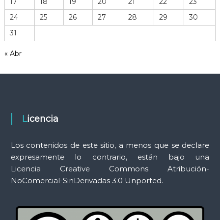
17
18
19
20
21
22
23
e
r
24
25
26
27
28
29
30
r
31
a
m
« Abr
i
e
n
t
a
s
Licencia
Los contenidos de este sitio, a menos que se declare
expresamente lo contrario, están bajo una
Licencia Creative Commons Atribución-
NoComercial-SinDerivadas 3.0 Unported.