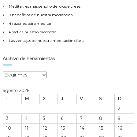
r
Meditar, es más sencillo de lo que crees
:
9 beneficios de nuestra meditación
4 razones para meditar
Practica nuestro protocolo
Las ventajas de nuestra meditación diaria
Archivo de herramientas
A
r
c
agosto 2026
h
L
M
X
J
V
S
D
i
v
1
2
o
3
4
5
6
7
8
9
d
e
10
11
12
13
14
15
16
h