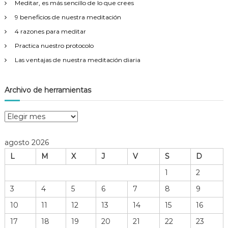
Meditar, es más sencillo de lo que crees
:
9 beneficios de nuestra meditación
4 razones para meditar
Practica nuestro protocolo
Las ventajas de nuestra meditación diaria
Archivo de herramientas
A
r
c
agosto 2026
h
L
M
X
J
V
S
D
i
v
1
2
o
3
4
5
6
7
8
9
d
e
10
11
12
13
14
15
16
h
17
18
19
20
21
22
23
e