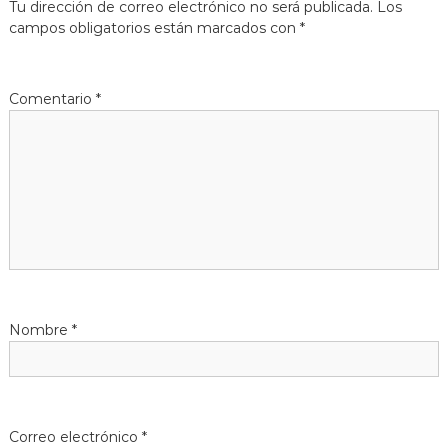
Tu dirección de correo electrónico no será publicada.
Los
g
campos obligatorios están marcados con
*
a
Comentario
*
c
i
ó
n
d
Nombre
*
e
e
n
Correo electrónico
*