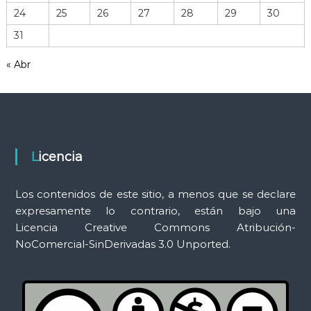
r
24
25
26
27
28
29
30
r
31
a
m
« Abr
i
e
n
t
a
s
Licencia
Los contenidos de este sitio, a menos que se declare
expresamente lo contrario, están bajo una
Licencia Creative Commons Atribución-
NoComercial-SinDerivadas 3.0 Unported.