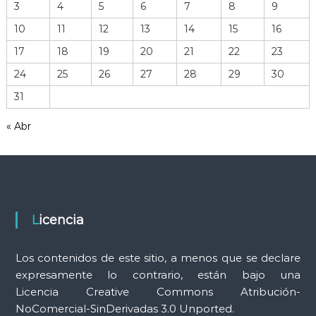
3
4
5
6
7
8
9
d
e
10
11
12
13
14
15
16
h
17
18
19
20
21
22
23
e
r
24
25
26
27
28
29
30
r
31
a
m
« Abr
i
e
n
t
a
s
Licencia
Los contenidos de este sitio, a menos que se declare
expresamente lo contrario, están bajo una
Licencia Creative Commons Atribución-
NoComercial-SinDerivadas 3.0 Unported.