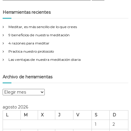
s
s
c
a
c
Herramientas recientes
r
a
r
Meditar, es más sencillo de lo que crees
:
9 beneficios de nuestra meditación
4 razones para meditar
Practica nuestro protocolo
Las ventajas de nuestra meditación diaria
Archivo de herramientas
A
r
c
agosto 2026
h
L
M
X
J
V
S
D
i
v
1
2
o