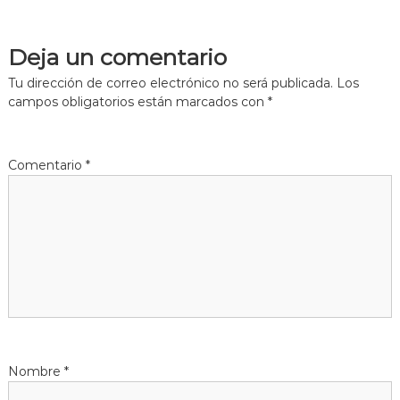
e
Deja un comentario
g
Tu dirección de correo electrónico no será publicada.
Los
campos obligatorios están marcados con
*
a
c
Comentario
*
i
ó
n
d
e
Nombre
*
e