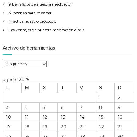
9 beneficios de nuestra meditación
4 razones para meditar
Practica nuestro protocolo
Las ventajas de nuestra meditación diaria
Archivo de herramientas
A
r
c
agosto 2026
h
L
M
X
J
V
S
D
i
v
1
2
o
3
4
5
6
7
8
9
d
e
10
11
12
13
14
15
16
h
17
18
19
20
21
22
23
e
r
24
25
26
27
28
29
30