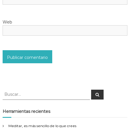
t
r
Web
a
d
a
s
B
B
u
u
s
s
c
a
c
Herramientas recientes
r
a
r
Meditar, es más sencillo de lo que crees
: