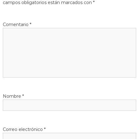
g
campos obligatorios están marcados con
*
a
Comentario
*
c
i
ó
n
d
Nombre
*
e
e
n
Correo electrónico
*