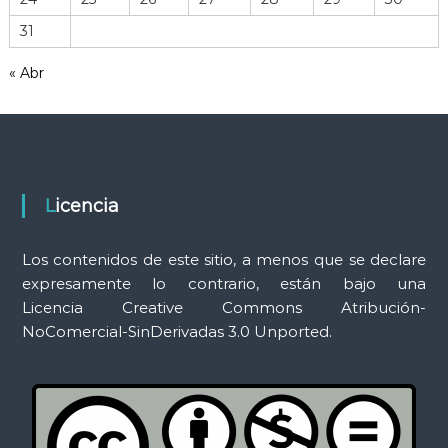
r
31
a
m
« Abr
i
e
n
t
a
s
Licencia
Los contenidos de este sitio, a menos que se declare
expresamente lo contrario, están bajo una
Licencia Creative Commons Atribución-
NoComercial-SinDerivadas 3.0 Unported.