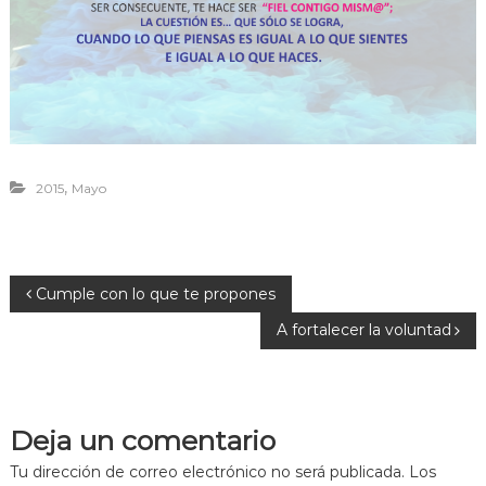
r
a
v
i
v
i
r
,
2015
Mayo
N
Cumple con lo que te propones
A fortalecer la voluntad
a
v
Deja un comentario
e
Tu dirección de correo electrónico no será publicada.
Los