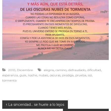
r
a
v
i
v
i
r
,
,
,
,
,
2010
Diciembre
alegria
camino
defraudado
dificultad
,
,
,
,
,
,
,
,
esperanza
guíe
noche
nubes
oscuras
prodiga
prueba
sol
tormenta
N
La sinceridad… se huele a lo lejos