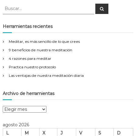
B
B
u
u
s
s
c
a
c
Herramientas recientes
r
a
r
Meditar, es más sencillo de lo que crees
:
9 beneficios de nuestra meditación
4 razones para meditar
Practica nuestro protocolo
Las ventajas de nuestra meditación diaria
Archivo de herramientas
A
r
c
agosto 2026
h
L
M
X
J
V
S
D
i