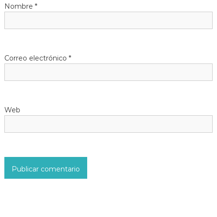
Nombre
*
e
e
n
Correo electrónico
*
t
r
Web
a
d
a
s