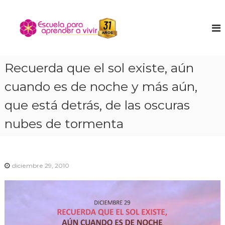
S
a
E
E
n
l
s
c
t
c
u
a
u
e
r
n
e
Recuerda que el sol existe, aún
a
t
l
l
r
cuando es de noche y más aún,
a
a
c
t
o
p
que está detrás, de las oscuras
u
n
a
n
t
nubes de tormenta
r
i
e
ñ
a
n
o
a
i
i
p
n
d
diciembre 29, 2010
t
r
o
e
e
r
n
i
o
d
r
e