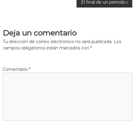
El final de un periodo
a
v
Deja un comentario
e
Tu dirección de correo electrónico no será publicada.
Los
g
campos obligatorios están marcados con
*
a
Comentario
*
c
i
ó
n
d