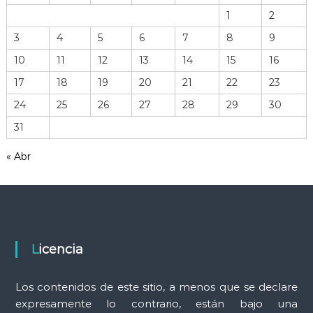
v
1
2
o
3
4
5
6
7
8
9
d
e
10
11
12
13
14
15
16
h
17
18
19
20
21
22
23
e
r
24
25
26
27
28
29
30
r
31
a
m
« Abr
i
e
n
t
a
s
Licencia
Los contenidos de este sitio, a menos que se declare
expresamente lo contrario, están bajo una