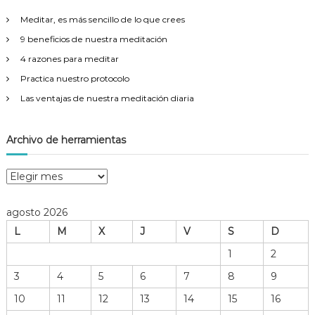
r
Meditar, es más sencillo de lo que crees
:
9 beneficios de nuestra meditación
4 razones para meditar
Practica nuestro protocolo
Las ventajas de nuestra meditación diaria
Archivo de herramientas
A
r
c
agosto 2026
h
L
M
X
J
V
S
D
i
v
1
2
o
3
4
5
6
7
8
9
d
e
10
11
12
13
14
15
16
h