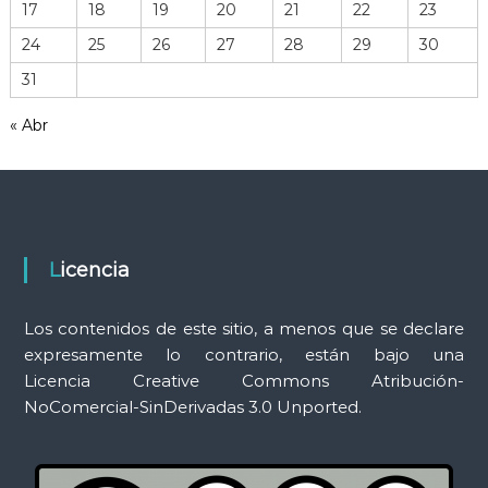
17
18
19
20
21
22
23
e
r
24
25
26
27
28
29
30
r
31
a
m
« Abr
i
e
n
t
a
s
Licencia
Los contenidos de este sitio, a menos que se declare
expresamente lo contrario, están bajo una
Licencia Creative Commons Atribución-
NoComercial-SinDerivadas 3.0 Unported.