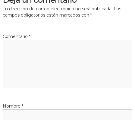
e
Tu dirección de correo electrónico no será publicada.
Los
g
campos obligatorios están marcados con
*
a
Comentario
*
c
i
ó
n
d
Nombre
*
e
e