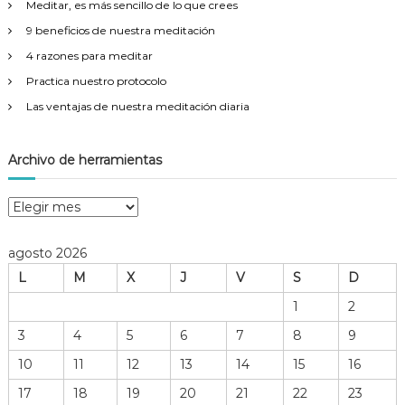
Meditar, es más sencillo de lo que crees
:
9 beneficios de nuestra meditación
4 razones para meditar
Practica nuestro protocolo
Las ventajas de nuestra meditación diaria
Archivo de herramientas
A
r
c
agosto 2026
h
L
M
X
J
V
S
D
i
v
1
2
o
3
4
5
6
7
8
9
d
e
10
11
12
13
14
15
16
h
17
18
19
20
21
22
23
e