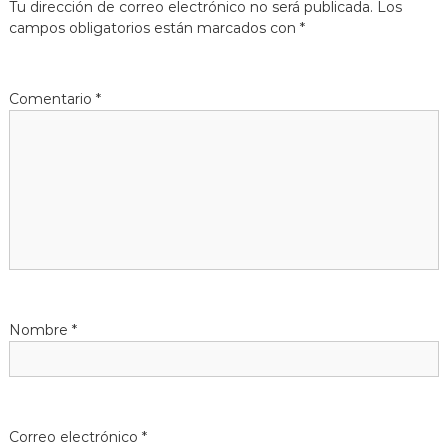
Tu dirección de correo electrónico no será publicada.
Los
g
campos obligatorios están marcados con
*
a
Comentario
*
c
i
ó
n
d
Nombre
*
e
e
n
Correo electrónico
*