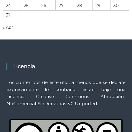
r
24
25
26
27
28
29
30
r
31
a
m
« Abr
i
e
n
t
a
s
Licencia
Los contenidos de este sitio, a menos que se declare
expresamente lo contrario, están bajo una
Licencia Creative Commons Atribución-
NoComercial-SinDerivadas 3.0 Unported.