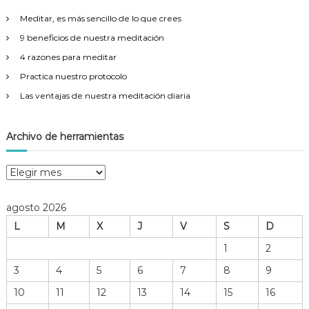
r
Meditar, es más sencillo de lo que crees
:
9 beneficios de nuestra meditación
4 razones para meditar
Practica nuestro protocolo
Las ventajas de nuestra meditación diaria
Archivo de herramientas
A
r
c
agosto 2026
h
L
M
X
J
V
S
D
i
v
1
2
o
3
4
5
6
7
8
9
d
e
10
11
12
13
14
15
16
h