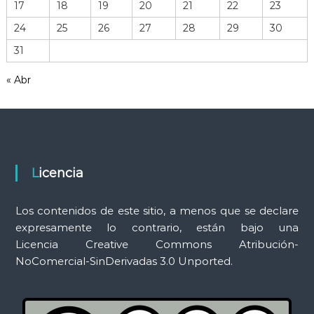
17
18
19
20
21
22
23
e
r
24
25
26
27
28
29
30
r
31
a
m
« Abr
i
e
n
t
a
s
Licencia
Los contenidos de este sitio, a menos que se declare
expresamente lo contrario, están bajo una
Licencia Creative Commons Atribución-
NoComercial-SinDerivadas 3.0 Unported.