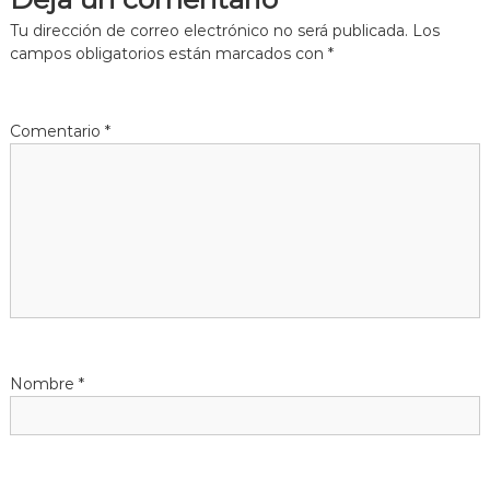
e
Tu dirección de correo electrónico no será publicada.
Los
g
campos obligatorios están marcados con
*
a
Comentario
*
c
i
ó
n
d
Nombre
*
e
e