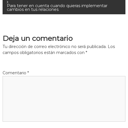
a
Para tener en cuenta cuando quieras implementar
cambios en tus relaciones
v
e
Deja un comentario
g
Tu dirección de correo electrónico no será publicada.
Los
a
campos obligatorios están marcados con
*
c
Comentario
*
i
ó
n
d