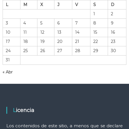
L
M
X
J
V
S
D
i
v
1
2
o
3
4
5
6
7
8
9
d
e
10
11
12
13
14
15
16
h
17
18
19
20
21
22
23
e
r
24
25
26
27
28
29
30
r
31
a
m
« Abr
i
e
n
t
a
s
Licencia
Los contenidos de este sitio, a menos que se declare