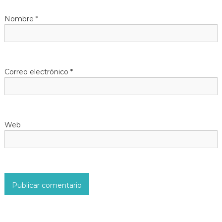
e
Nombre
*
e
n
t
Correo electrónico
*
r
a
Web
d
a
s