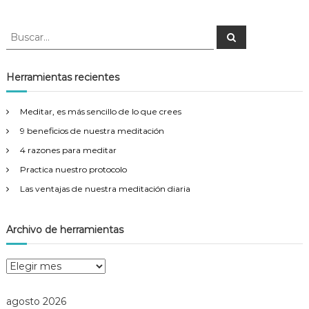
B
B
u
u
s
s
c
a
c
Herramientas recientes
r
a
r
Meditar, es más sencillo de lo que crees
:
9 beneficios de nuestra meditación
4 razones para meditar
Practica nuestro protocolo
Las ventajas de nuestra meditación diaria
Archivo de herramientas
A
r
c
agosto 2026
h