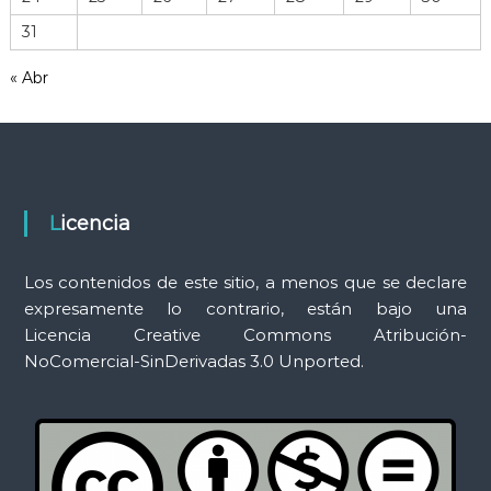
r
31
a
m
« Abr
i
e
n
t
a
s
Licencia
Los contenidos de este sitio, a menos que se declare
expresamente lo contrario, están bajo una
Licencia Creative Commons Atribución-
NoComercial-SinDerivadas 3.0 Unported.