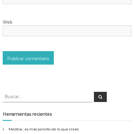
t
r
Web
a
d
a
s
B
B
u
u
s
s
c
a
c
Herramientas recientes
r
a
r
Meditar, es más sencillo de lo que crees
: