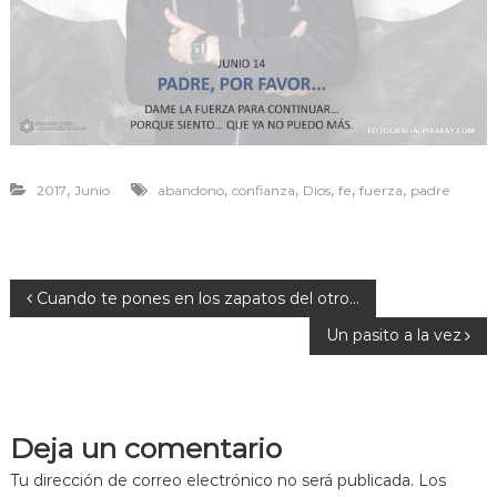
r
a
v
i
v
i
r
,
,
,
,
,
,
2017
Junio
abandono
confianza
Dios
fe
fuerza
padre
N
Cuando te pones en los zapatos del otro…
Un pasito a la vez
a
v
Deja un comentario
e
Tu dirección de correo electrónico no será publicada.
Los