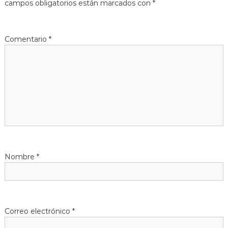
g
campos obligatorios están marcados con
*
a
Comentario
*
c
i
ó
n
d
Nombre
*
e
e
n
Correo electrónico
*