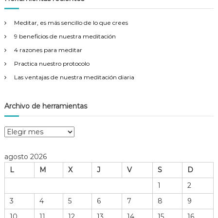
r
a
r
Meditar, es más sencillo de lo que crees
:
9 beneficios de nuestra meditación
4 razones para meditar
Practica nuestro protocolo
Las ventajas de nuestra meditación diaria
Archivo de herramientas
A
r
c
agosto 2026
h
L
M
X
J
V
S
D
i
v
1
2
o
3
4
5
6
7
8
9
d
e
10
11
12
13
14
15
16