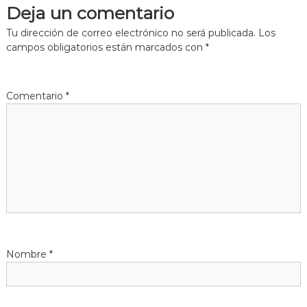
Deja un comentario
e
Tu dirección de correo electrónico no será publicada.
Los
g
campos obligatorios están marcados con
*
a
Comentario
*
c
i
ó
n
d
Nombre
*
e
e