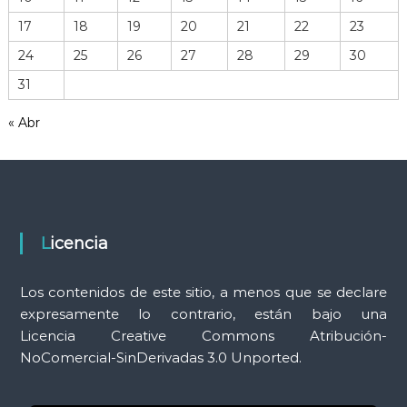
h
17
18
19
20
21
22
23
e
r
24
25
26
27
28
29
30
r
31
a
m
« Abr
i
e
n
t
a
s
Licencia
Los contenidos de este sitio, a menos que se declare
expresamente lo contrario, están bajo una
Licencia Creative Commons Atribución-
NoComercial-SinDerivadas 3.0 Unported.