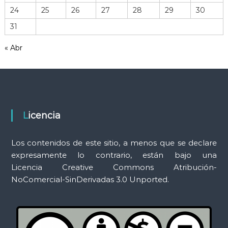
r
24
25
26
27
28
29
30
r
31
a
m
« Abr
i
e
n
t
a
s
Licencia
Los contenidos de este sitio, a menos que se declare
expresamente lo contrario, están bajo una
Licencia Creative Commons Atribución-
NoComercial-SinDerivadas 3.0 Unported.