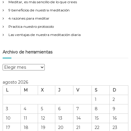
Meditar, es más sencillo de lo que crees
:
9 beneficios de nuestra meditación
4 razones para meditar
Practica nuestro protocolo
Las ventajas de nuestra meditación diaria
Archivo de herramientas
A
r
c
agosto 2026
h
L
M
X
J
V
S
D
i
v
1
2
o
3
4
5
6
7
8
9
d
e
10
11
12
13
14
15
16
h
17
18
19
20
21
22
23
e