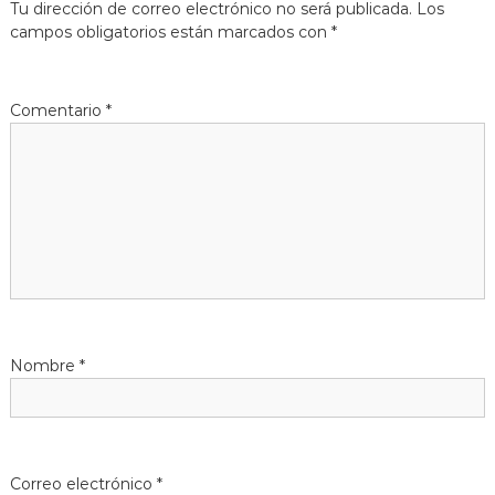
Tu dirección de correo electrónico no será publicada.
Los
g
campos obligatorios están marcados con
*
a
Comentario
*
c
i
ó
n
d
Nombre
*
e
e
n
Correo electrónico
*