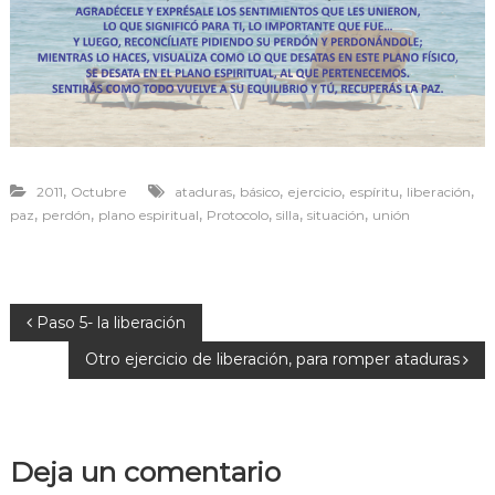
r
a
v
i
v
i
r
,
,
,
,
,
,
2011
Octubre
ataduras
básico
ejercicio
espíritu
liberación
,
,
,
,
,
,
paz
perdón
plano espiritual
Protocolo
silla
situación
unión
N
Paso 5- la liberación
Otro ejercicio de liberación, para romper ataduras
a
v
Deja un comentario
e