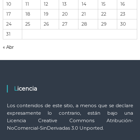
e
10
11
12
13
14
15
16
h
17
18
19
20
21
22
23
e
r
24
25
26
27
28
29
30
r
31
a
m
« Abr
i
e
n
t
a
s
Licencia
Los contenidos de este sitio, a menos que se declare
expresamente lo contrario, están bajo una
Licencia Creative Commons Atribución-
NoComercial-SinDerivadas 3.0 Unported.