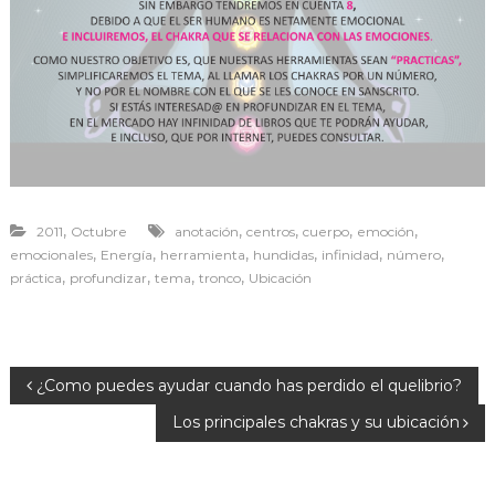
r
a
v
i
v
i
r
,
,
,
,
,
2011
Octubre
anotación
centros
cuerpo
emoción
,
,
,
,
,
,
emocionales
Energía
herramienta
hundidas
infinidad
número
,
,
,
,
práctica
profundizar
tema
tronco
Ubicación
N
¿Como puedes ayudar cuando has perdido el quelibrio?
Los principales chakras y su ubicación
a
v