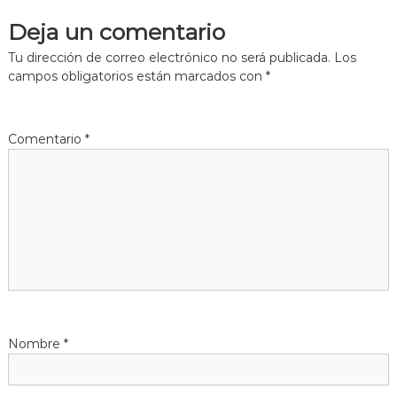
Deja un comentario
e
Tu dirección de correo electrónico no será publicada.
Los
g
campos obligatorios están marcados con
*
a
Comentario
*
c
i
ó
n
d
Nombre
*
e
e