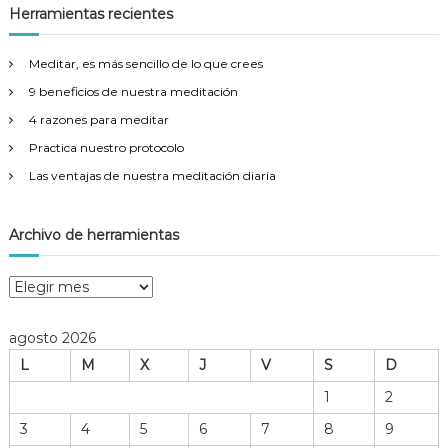
a
c
Herramientas recientes
r
a
r
Meditar, es más sencillo de lo que crees
:
9 beneficios de nuestra meditación
4 razones para meditar
Practica nuestro protocolo
Las ventajas de nuestra meditación diaria
Archivo de herramientas
A
r
c
agosto 2026
h
L
M
X
J
V
S
D
i
v
1
2
o
3
4
5
6
7
8
9
d