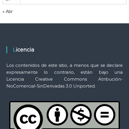
m
« Abr
i
e
n
t
a
s
Licencia
Los contenidos de este sitio, a menos que se declare
expresamente lo contrario, están bajo una
Licencia Creative Commons Atribución-
NoComercial-SinDerivadas 3.0 Unported.