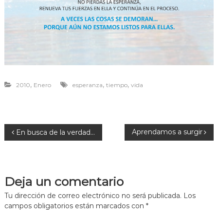
r
a
v
i
v
i
r
,
,
,
2010
Enero
esperanza
tiempo
vida
N
Aprendamos a surgir
En busca de la verdad…
a
v
Deja un comentario
e
Tu dirección de correo electrónico no será publicada.
Los
campos obligatorios están marcados con
*