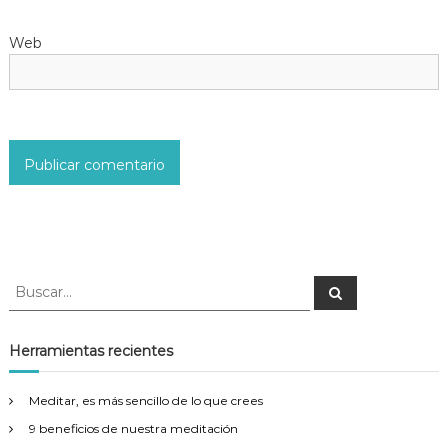
t
Web
r
a
d
a
s
B
B
u
u
s
s
c
a
c
Herramientas recientes
r
a
r
Meditar, es más sencillo de lo que crees
:
9 beneficios de nuestra meditación