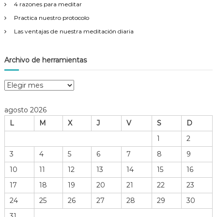
4 razones para meditar
Practica nuestro protocolo
Las ventajas de nuestra meditación diaria
Archivo de herramientas
A
r
c
agosto 2026
h
L
M
X
J
V
S
D
i
v
1
2
o
3
4
5
6
7
8
9
d
e
10
11
12
13
14
15
16
h
17
18
19
20
21
22
23
e
r
24
25
26
27
28
29
30
r
31
a