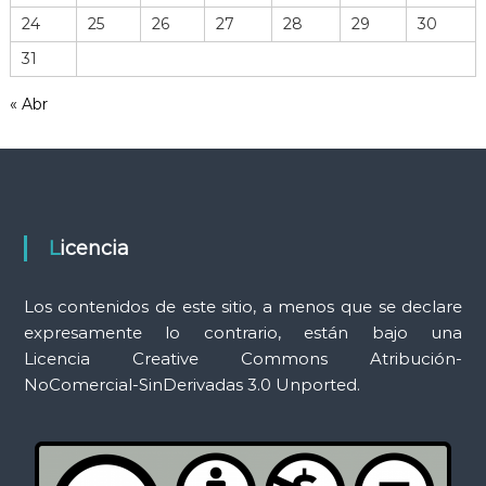
r
24
25
26
27
28
29
30
r
31
a
m
« Abr
i
e
n
t
a
s
Licencia
Los contenidos de este sitio, a menos que se declare
expresamente lo contrario, están bajo una
Licencia Creative Commons Atribución-
NoComercial-SinDerivadas 3.0 Unported.