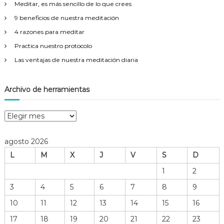
Meditar, es más sencillo de lo que crees
:
9 beneficios de nuestra meditación
4 razones para meditar
Practica nuestro protocolo
Las ventajas de nuestra meditación diaria
Archivo de herramientas
A
r
c
agosto 2026
h
L
M
X
J
V
S
D
i
v
1
2
o
3
4
5
6
7
8
9
d
e
10
11
12
13
14
15
16
h
17
18
19
20
21
22
23
e