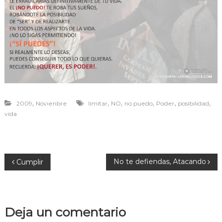
r
a
v
i
v
i
r
,
,
,
,
,
,
2009
Novienbre
limitar
NO
no puedo
Poder
posibilidad
vida
N
No te defiendas, Atacando
Cumplir
a
v
Deja un comentario