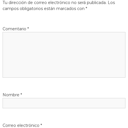
e
Tu dirección de correo electrónico no será publicada.
Los
campos obligatorios están marcados con
*
g
a
Comentario
*
c
i
ó
n
d
Nombre
*
e
e
Correo electrónico
*