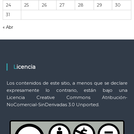
r
24
25
26
27
28
29
30
r
31
a
m
« Abr
i
e
n
t
a
s
Licencia
Los contenidos de este sitio, a menos que se declare
expresamente lo contrario, están bajo una
Licencia Creative Commons Atribución-
NoComercial-SinDerivadas 3.0 Unported.