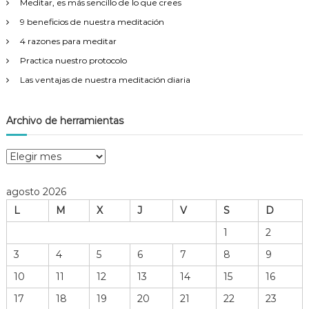
Meditar, es más sencillo de lo que crees
:
9 beneficios de nuestra meditación
4 razones para meditar
Practica nuestro protocolo
Las ventajas de nuestra meditación diaria
Archivo de herramientas
A
r
c
agosto 2026
h
L
M
X
J
V
S
D
i
v
1
2
o
3
4
5
6
7
8
9
d
e
10
11
12
13
14
15
16
h
17
18
19
20
21
22
23
e