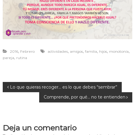
r
a
v
i
v
i
r
,
,
,
,
,
,
2016
Febrero
actividades
amigos
familia
hijos
monotonía
,
pareja
rutina
N
Lo que quieras recoger… es lo que debes “sembrar”
Comprende, por qué… no te entienden
a
v
Deja un comentario
e