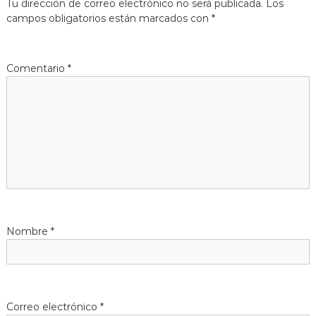
Tu dirección de correo electrónico no será publicada.
Los
g
campos obligatorios están marcados con
*
a
Comentario
*
c
i
ó
n
d
Nombre
*
e
e
n
Correo electrónico
*