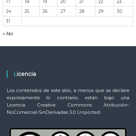
17
18
19
20
21
22
23
e
r
24
25
26
27
28
29
30
r
31
a
m
« Abr
i
e
n
t
a
s
Licencia
Los contenidos de este sitio, a menos que se declare
expresamente lo contrario, están bajo una
Licencia Creative Commons Atribución-
NoComercial-SinDerivadas 3.0 Unported.