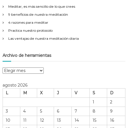
r
Meditar, es más sencillo de lo que crees
:
9 beneficios de nuestra meditación
4 razones para meditar
Practica nuestro protocolo
Las ventajas de nuestra meditación diaria
Archivo de herramientas
A
r
c
agosto 2026
h
L
M
X
J
V
S
D
i
v
1
2
o
3
4
5
6
7
8
9
d
e
10
11
12
13
14
15
16
h