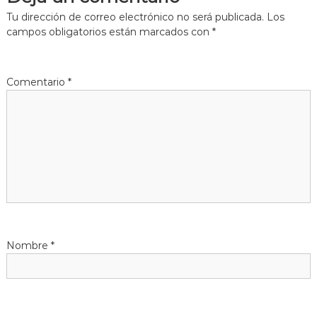
Tu dirección de correo electrónico no será publicada.
Los
g
campos obligatorios están marcados con
*
a
Comentario
*
c
i
ó
n
d
Nombre
*
e
e