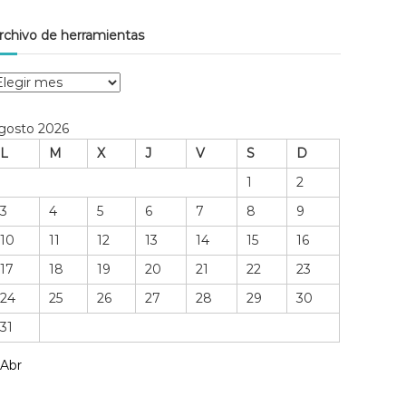
rchivo de herramientas
gosto 2026
L
M
X
J
V
S
D
1
2
3
4
5
6
7
8
9
10
11
12
13
14
15
16
17
18
19
20
21
22
23
24
25
26
27
28
29
30
31
m
 Abr