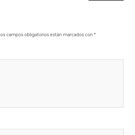
t
a
s
os campos obligatorios están marcados con
*