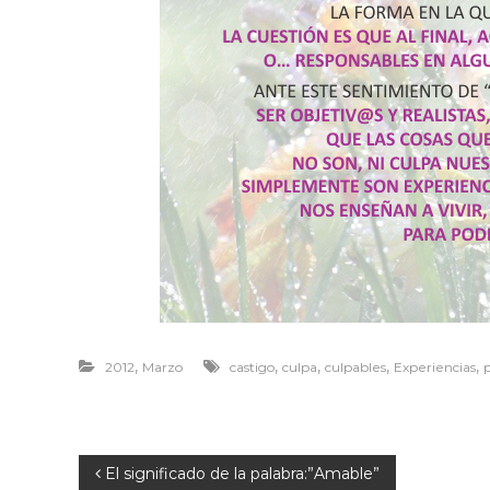
o
a
r
v
i
v
i
r
,
,
,
,
,
2012
Marzo
castigo
culpa
culpables
Experiencias
N
El significado de la palabra:”Amable”