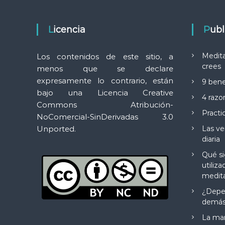
Licencia
Pub
Medita
Los contenidos de este sitio, a
crees
menos que se declare
expresamente lo contrario, están
9 bene
bajo una
Licencia Creative
4 razo
Commons Atribución-
Practi
NoComercial-SinDerivadas 3.0
Unported.
Las ve
diaria
Qué si
utiliza
medita
¿Depen
demás 
La mar