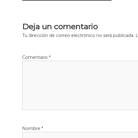
a
v
Deja un comentario
e
Tu dirección de correo electrónico no será publicada.
L
g
Comentario
*
a
c
i
ó
n
Nombre
*
d