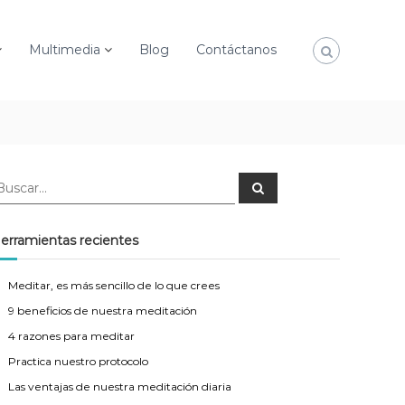
Multimedia
Blog
Contáctanos
B
u
s
c
a
erramientas recientes
r
Meditar, es más sencillo de lo que crees
9 beneficios de nuestra meditación
4 razones para meditar
Practica nuestro protocolo
Las ventajas de nuestra meditación diaria