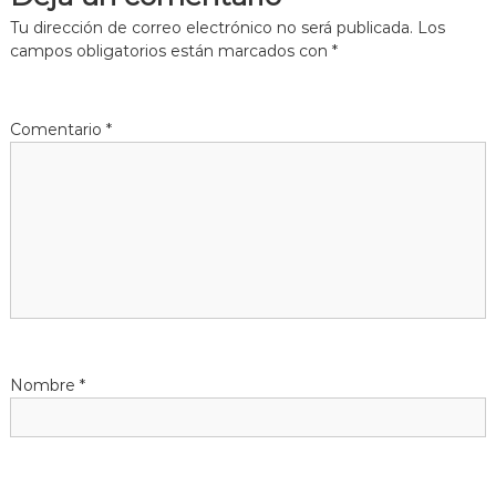
e
Tu dirección de correo electrónico no será publicada.
Los
g
campos obligatorios están marcados con
*
a
Comentario
*
c
i
ó
n
d
Nombre
*
e
e