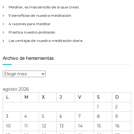
r
Meditar, es más sencillo de lo que crees
:
9 beneficios de nuestra meditación
4 razones para meditar
Practica nuestro protocolo
Las ventajas de nuestra meditación diaria
Archivo de herramientas
A
r
c
agosto 2026
h
L
M
X
J
V
S
D
i
v
1
2
o
3
4
5
6
7
8
9
d
e
10
11
12
13
14
15
16
h