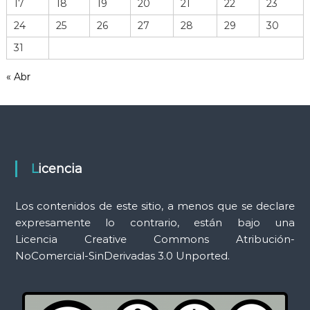
17
18
19
20
21
22
23
e
r
24
25
26
27
28
29
30
r
31
a
m
« Abr
i
e
n
t
a
s
Licencia
Los contenidos de este sitio, a menos que se declare
expresamente lo contrario, están bajo una
Licencia Creative Commons Atribución-
NoComercial-SinDerivadas 3.0 Unported.