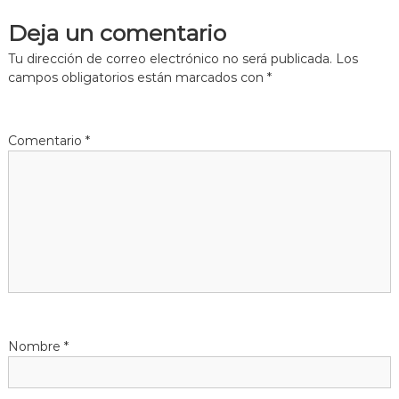
Deja un comentario
e
Tu dirección de correo electrónico no será publicada.
Los
g
campos obligatorios están marcados con
*
a
Comentario
*
c
i
ó
n
d
Nombre
*
e
e