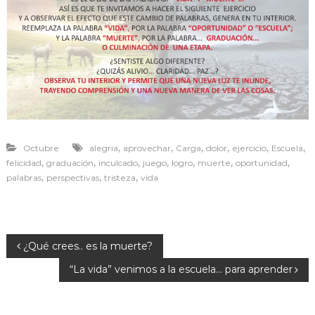
r
a
v
i
v
i
r
,
,
,
,
,
,
Octubre
alegria
aprovechar
Carga
dolor
ejercicio
Escuela
,
,
,
,
,
,
,
felicidad
graduación
inculcado
juego
logro
muerte
oportunidad
,
,
,
palabras
perspectivas
tristeza
vida
N
¿Qué crees.. es la muerte?
“La vida” venimos a la escuela… para aprender
a
v