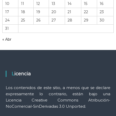
e
10
11
12
13
14
15
16
h
17
18
19
20
21
22
23
e
r
24
25
26
27
28
29
30
r
31
a
m
« Abr
i
e
n
t
a
s
Licencia
Los contenidos de este sitio, a menos que se declare
expresamente lo contrario, están bajo una
Licencia Creative Commons Atribución-
NoComercial-SinDerivadas 3.0 Unported.