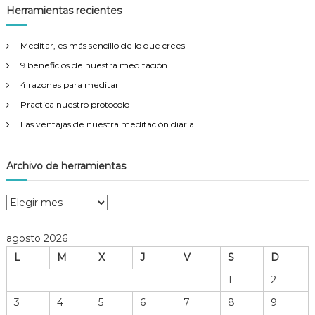
a
c
Herramientas recientes
r
a
r
Meditar, es más sencillo de lo que crees
:
9 beneficios de nuestra meditación
4 razones para meditar
Practica nuestro protocolo
Las ventajas de nuestra meditación diaria
Archivo de herramientas
A
r
c
agosto 2026
h
L
M
X
J
V
S
D
i
v
1
2
o
3
4
5
6
7
8
9
d