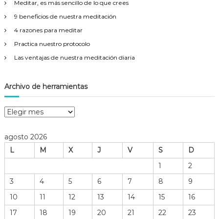
Meditar, es más sencillo de lo que crees
:
9 beneficios de nuestra meditación
4 razones para meditar
Practica nuestro protocolo
Las ventajas de nuestra meditación diaria
Archivo de herramientas
A
r
c
agosto 2026
h
L
M
X
J
V
S
D
i
v
1
2
o
3
4
5
6
7
8
9
d
e
10
11
12
13
14
15
16
h
17
18
19
20
21
22
23
e