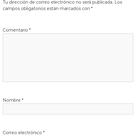
Tu dirección de correo electrónico no será publicada.
Los
g
campos obligatorios están marcados con
*
a
Comentario
*
c
i
ó
n
d
Nombre
*
e
e
n
Correo electrónico
*