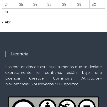
r
24
25
26
27
28
29
30
r
31
a
m
« Abr
i
e
n
t
a
s
Licencia
Los contenidos de este sitio, a menos que se declare
expresamente lo contrario, están bajo una
Licencia Creative Commons Atribución-
NoComercial-SinDerivadas 3.0 Unported.