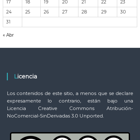
17
18
19
20
21
22
23
e
r
24
25
26
27
28
29
30
r
31
a
m
« Abr
i
e
n
t
a
s
Licencia
Los contenidos de este sitio, a menos que se declare
expresamente lo contrario, están bajo una
Licencia Creative Commons Atribución-
NoComercial-SinDerivadas 3.0 Unported.