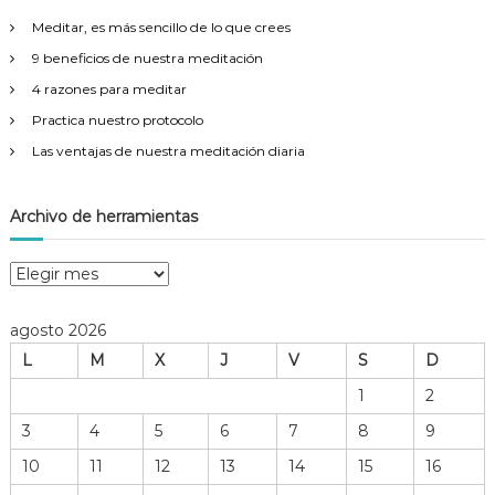
r
Meditar, es más sencillo de lo que crees
:
9 beneficios de nuestra meditación
4 razones para meditar
Practica nuestro protocolo
Las ventajas de nuestra meditación diaria
Archivo de herramientas
A
r
c
agosto 2026
h
L
M
X
J
V
S
D
i
v
1
2
o
3
4
5
6
7
8
9
d
e
10
11
12
13
14
15
16
h