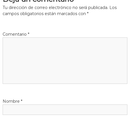
e
Tu dirección de correo electrónico no será publicada.
Los
g
campos obligatorios están marcados con
*
a
Comentario
*
c
i
ó
n
d
Nombre
*
e
e