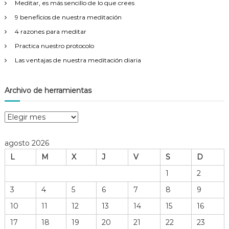
Meditar, es más sencillo de lo que crees
:
9 beneficios de nuestra meditación
4 razones para meditar
Practica nuestro protocolo
Las ventajas de nuestra meditación diaria
Archivo de herramientas
A
r
c
agosto 2026
h
L
M
X
J
V
S
D
i
v
1
2
o
3
4
5
6
7
8
9
d
e
10
11
12
13
14
15
16
h
17
18
19
20
21
22
23
e