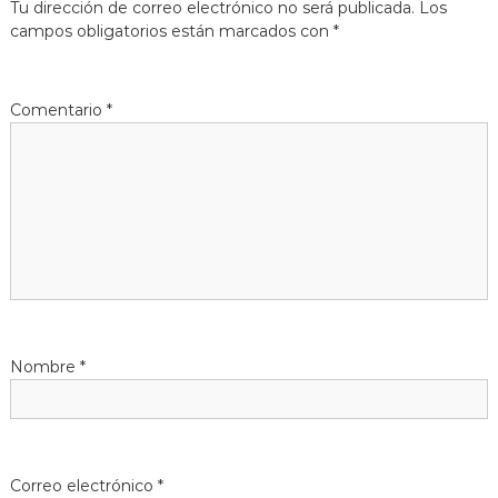
Tu dirección de correo electrónico no será publicada.
Los
g
campos obligatorios están marcados con
*
a
Comentario
*
c
i
ó
n
d
Nombre
*
e
e
n
Correo electrónico
*