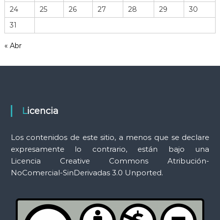
r
24
25
26
27
28
29
30
r
31
a
m
« Abr
i
e
n
t
a
s
Licencia
Los contenidos de este sitio, a menos que se declare
expresamente lo contrario, están bajo una
Licencia Creative Commons Atribución-
NoComercial-SinDerivadas 3.0 Unported.