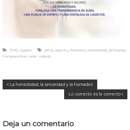
r
a
v
i
v
i
r
,
,
,
,
,
,
2010
Agosto
alma
espíritu
fortaleza
honestidad
principios
,
,
transparencia
valor
valores
N
La honestidad, la sinceridad y la honradez
Lo correcto es lo correcto
a
v
Deja un comentario
e