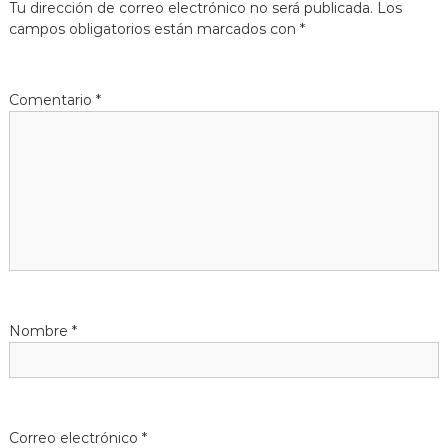
Tu dirección de correo electrónico no será publicada.
Los
g
campos obligatorios están marcados con
*
a
Comentario
*
c
i
ó
n
d
Nombre
*
e
e
n
Correo electrónico
*