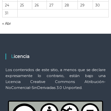
r
24
25
26
27
28
29
30
r
31
a
m
« Abr
i
e
n
t
a
s
Licencia
Los contenidos de este sitio, a menos que se declare
expresamente lo contrario, están bajo una
Licencia Creative Commons Atribución-
NoComercial-SinDerivadas 3.0 Unported.