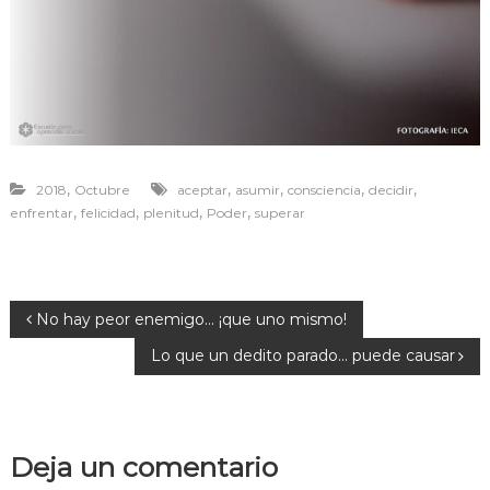
r
a
v
i
v
i
r
,
,
,
,
,
2018
Octubre
aceptar
asumir
consciencia
decidir
,
,
,
,
enfrentar
felicidad
plenitud
Poder
superar
N
No hay peor enemigo… ¡que uno mismo!
Lo que un dedito parado… puede causar
a
v
Deja un comentario
e