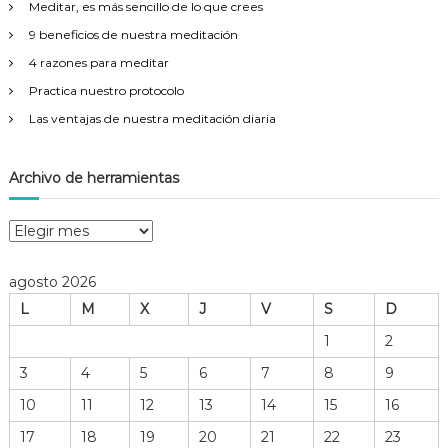
Meditar, es más sencillo de lo que crees
:
9 beneficios de nuestra meditación
4 razones para meditar
Practica nuestro protocolo
Las ventajas de nuestra meditación diaria
Archivo de herramientas
A
r
c
agosto 2026
h
L
M
X
J
V
S
D
i
v
1
2
o
3
4
5
6
7
8
9
d
e
10
11
12
13
14
15
16
h
17
18
19
20
21
22
23
e